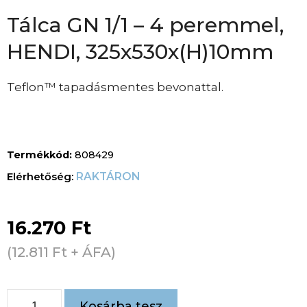
Tálca GN 1/1 – 4 peremmel,
HENDI, 325x530x(H)10mm
Teflon™ tapadásmentes bevonattal.
Termékkód:
808429
RAKTÁRON
16.270
Ft
(
12.811
Ft
+ ÁFA)
Kosárba tesz