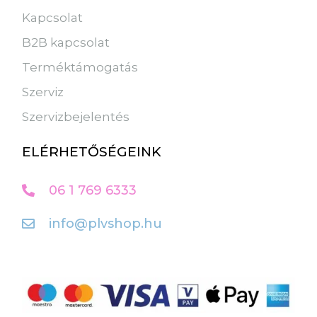
Kapcsolat
B2B kapcsolat
Terméktámogatás
Szerviz
Szervizbejelentés
ELÉRHETŐSÉGEINK
06 1 769 6333
info@plvshop.hu