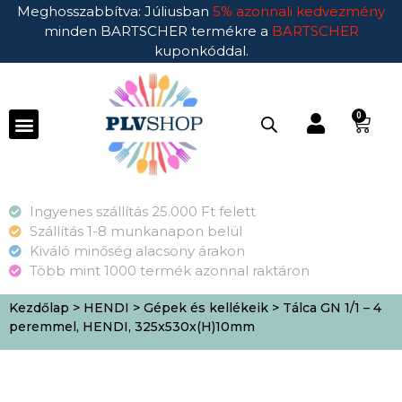
Meghosszabbítva: Júliusban
5% azonnali kedvezmény
minden BARTSCHER termékre a
BARTSCHER
kuponkóddal.
0
Ingyenes szállítás 25.000 Ft felett
Szállítás 1-8 munkanapon belül
Kiváló minőség alacsony árakon
Több mint 1000 termék azonnal raktáron
Kezdőlap
>
HENDI
>
Gépek és kellékeik
> Tálca GN 1/1 – 4
peremmel, HENDI, 325x530x(H)10mm