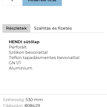
Részletek
Szállítás és fizetés
HENDI sütőlap
Perforált
Szilikon bevonattal
Teflon tapadásmentes bevonattal
GN 1/1
Aluminium
Szélesség:
530 mm
Cikkszám:
808429