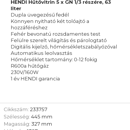
HENDI Hűtővitrin 5 x GN 1/3 részére, 63
liter
Dupla üvegezésű fedél
Könnyen nyitható két tolóajtó a
hozzáféréshez
Fehér bevonatú rozsdamentes test
Felülre szerelt világítás és párologtató
Digitális kijelző, hőmérsékletszabályózóval
Automatikus leolvasztás
Hőmérséklet tartomány: 0-12 fokig
R600a hűtőgáz
230V/160W
1 év HENDI garancia
Cikkszám:
233757
Szélesség:
445 mm
Magasság:
327 mm