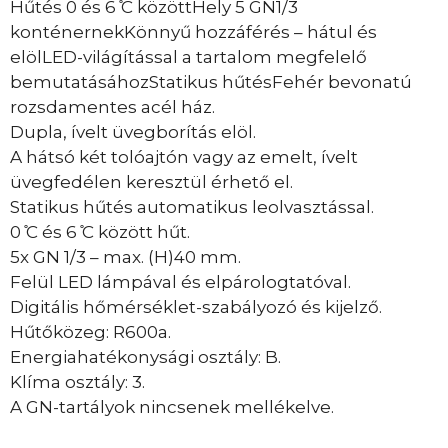
Hűtés 0 és 6 ̊C közöttHely 5 GN1/3
konténernekKönnyű hozzáférés – hátul és
elölLED-világítással a tartalom megfelelő
bemutatásáhozStatikus hűtésFehér bevonatú
rozsdamentes acél ház.
Dupla, ívelt üvegborítás elöl.
A hátsó két tolóajtón vagy az emelt, ívelt
üvegfedélen keresztül érhető el.
Statikus hűtés automatikus leolvasztással.
0 ̊C és 6 ̊C között hűt.
5x GN 1/3 – max. (H)40 mm.
Felül LED lámpával és elpárologtatóval.
Digitális hőmérséklet-szabályozó és kijelző.
Hűtőközeg: R600a.
Energiahatékonysági osztály: B.
Klíma osztály: 3.
A GN-tartályok nincsenek mellékelve.