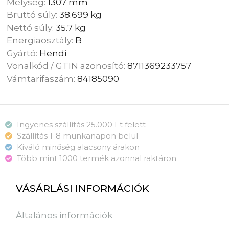
Mélység:
1307 mm
Bruttó súly:
38.699 kg
Nettó súly:
35.7 kg
Energiaosztály:
B
Gyártó:
Hendi
Vonalkód / GTIN azonosító:
8711369233757
Vámtarifaszám:
84185090
Ingyenes szállítás 25.000 Ft felett
Szállítás 1-8 munkanapon belül
Kiváló minőség alacsony árakon
Több mint 1000 termék azonnal raktáron
VÁSÁRLÁSI INFORMÁCIÓK
Általános információk