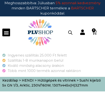
Meghosszabbítva: Júliusban
5% azonnali kedvezmény
minden BARTSCHER termékre a
BARTSCHER
kuponkóddal.
0
Ingyenes szállítás 25.000 Ft felett
Szállítás 1-8 munkanapon belül
Kiváló minőség alacsony árakon
Több mint 1000 termék azonnal raktáron
Kezdőlap
>
HENDI
>
Hűtőgépek és vitrinek
> Sushi kijelző
5x GN 1/3, Arktic, 230V/160W, 1307x445x(H)327mm