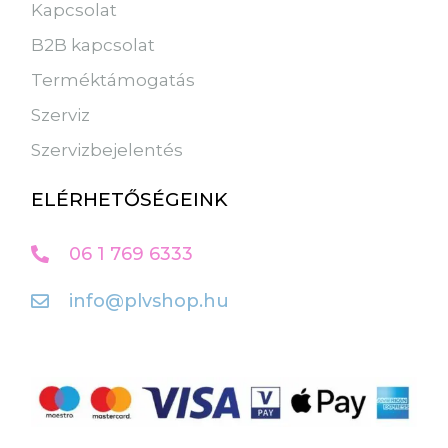
Kapcsolat
B2B kapcsolat
Terméktámogatás
Szerviz
Szervizbejelentés
ELÉRHETŐSÉGEINK
06 1 769 6333
info@plvshop.hu