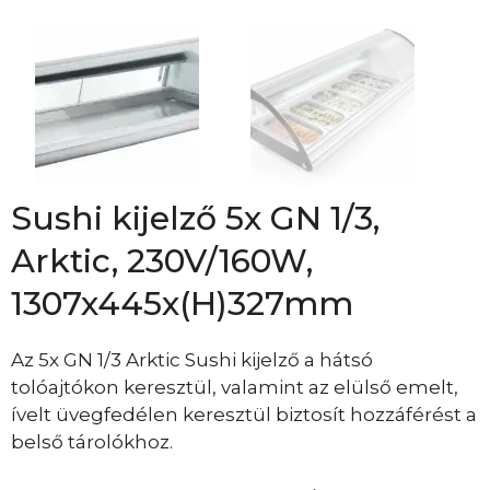
Sushi kijelző 5x GN 1/3,
Arktic, 230V/160W,
1307x445x(H)327mm
Az 5x GN 1/3 Arktic Sushi kijelző a hátsó
tolóajtókon keresztül, valamint az elülső emelt,
ívelt üvegfedélen keresztül biztosít hozzáférést a
belső tárolókhoz.