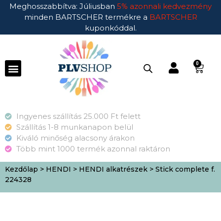
Meghosszabbítva: Júliusban
5% azonnali kedvezmény
minden BARTSCHER termékre a
BARTSCHER
kuponkóddal.
0
Ingyenes szállítás 25.000 Ft felett
Szállítás 1-8 munkanapon belül
Kiváló minőség alacsony árakon
Több mint 1000 termék azonnal raktáron
Kezdőlap
>
HENDI
>
HENDI alkatrészek
> Stick complete f.
224328