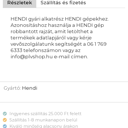
Részletek
Szállítás és fizetés
HENDI gyári alkatrész HENDI gépekhez.
Azonosításhoz használja a HENDI gép
robbantott rajzát, amit letölthet a
termékek adatlapjáról vagy kérje
vevõszolgálatunk segítségét a 06 1 769
6333 telefonszámon vagy az
info@plvshop.hu e-mail címen.
Gyártó:
Hendi
Ingyenes szállítás 25.000 Ft felett
Szállítás 1-8 munkanapon belül
Kiváló minőség alacsony árakon