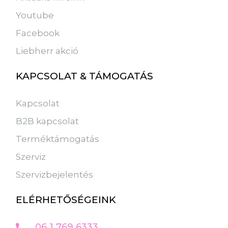
Youtube
Facebook
Liebherr akció
KAPCSOLAT & TÁMOGATÁS
Kapcsolat
B2B kapcsolat
Terméktámogatás
Szerviz
Szervizbejelentés
ELÉRHETŐSÉGEINK
06 1 769 6333