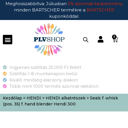
Meghosszabbítva: Júliusban
5% azonnali kedvezmény
minden BARTSCHER termékre a
BARTSCHER
kuponkóddal.
0
Ingyenes szállítás 25.000 Ft felett
Szállítás 1-8 munkanapon belül
Kiváló minőség alacsony árakon
Több mint 1000 termék azonnal raktáron
Kezdőlap
>
HENDI
>
HENDI alkatrészek
> Seals f. whisk
(pos. 35) f. hand blender Hendi 300