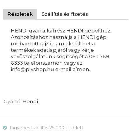
Részletek
Szállítás és fizetés
HENDI gyári alkatrész HENDI gépekhez.
Azonosításhoz használja a HENDI gép
robbantott rajzát, amit letölthet a
termékek adatlapjáról vagy kérje
vevõszolgálatunk segítségét a 06 1 769
6333 telefonszámon vagy az
info@plvshop.hu e-mail címen.
Gyártó:
Hendi
Ingyenes szállítás 25.000 Ft felett