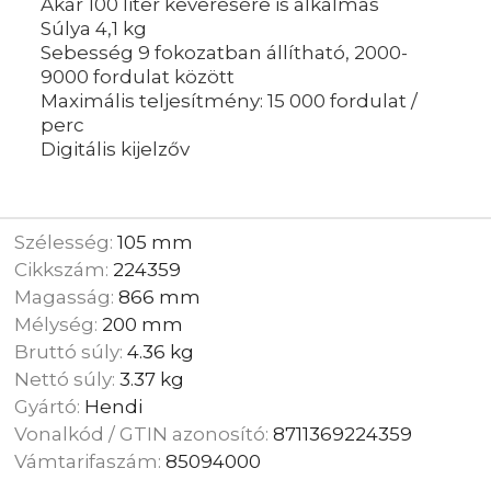
Akár 100 liter keverésére is alkalmas
Súlya 4,1 kg
Sebesség 9 fokozatban állítható, 2000-
9000 fordulat között
Maximális teljesítmény: 15 000 fordulat /
perc
Digitális kijelzőv
Szélesség:
105 mm
Cikkszám:
224359
Magasság:
866 mm
Mélység:
200 mm
Bruttó súly:
4.36 kg
Nettó súly:
3.37 kg
Gyártó:
Hendi
Vonalkód / GTIN azonosító:
8711369224359
Vámtarifaszám:
85094000