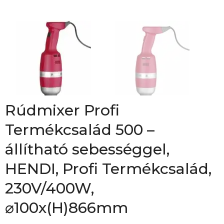
Rúdmixer Profi
Termékcsalád 500 –
állítható sebességgel,
HENDI, Profi Termékcsalád,
230V/400W,
⌀100x(H)866mm