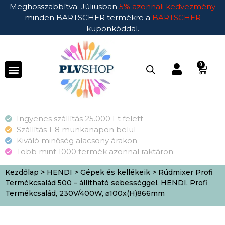
Meghosszabbítva: Júliusban
5% azonnali kedvezmény
minden BARTSCHER termékre a
BARTSCHER
kuponkóddal.
0
Ingyenes szállítás 25.000 Ft felett
Szállítás 1-8 munkanapon belül
Kiváló minőség alacsony árakon
Több mint 1000 termék azonnal raktáron
Kezdőlap
>
HENDI
>
Gépek és kellékeik
> Rúdmixer Profi
Termékcsalád 500 – állítható sebességgel, HENDI, Profi
Termékcsalád, 230V/400W, ⌀100x(H)866mm