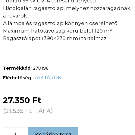
1 darab 36 W UV-A törésálló fénycső.
Hátoldalán ragasztólap, melyhez hozzáragadnak
a rovarok.
A lámpa és ragasztólap könnyen cserélhető.
Maximum hatótávolság körülbelül 120 m².
Ragasztólapot (390×270 mm) tartalmaz.
Termékkód:
270196
RAKTÁRON
27.350
Ft
(
21.535
Ft
+ ÁFA)
Kosárba tesz