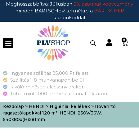
Meghosszabbítva: Júliusban
5% azonnali kedvezmény
minden BARTSCHER termékre a
BARTSCHER
kuponkóddal.
0
Ingyenes szállítás 25.000 Ft felett
Szállítás 1-8 munkanapon belül
Kiváló minőség alacsony árakon
Több mint 1000 termék azonnal raktáron
Kezdőlap
>
HENDI
>
Higiéniai kellékek
> Rovarírtó,
ragasztólapokkal 120 m², HENDI, 230V/36W,
540x80x(H)281mm