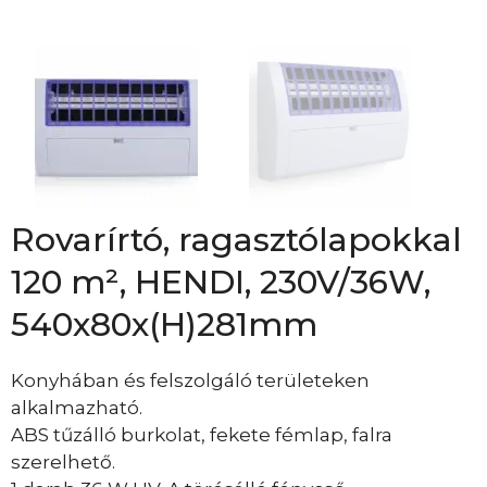
Rovarírtó, ragasztólapokkal
120 m², HENDI, 230V/36W,
540x80x(H)281mm
Konyhában és felszolgáló területeken
alkalmazható.
ABS tűzálló burkolat, fekete fémlap, falra
szerelhető.