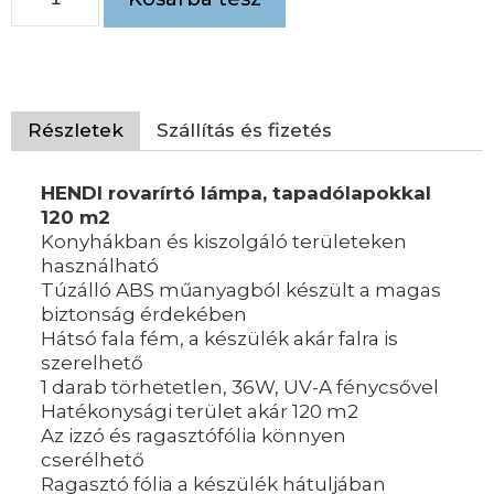
Részletek
Szállítás és fizetés
HENDI rovarírtó lámpa, tapadólapokkal
120 m2
Konyhákban és kiszolgáló területeken
használható
Túzálló ABS műanyagból készült a magas
biztonság érdekében
Hátsó fala fém, a készülék akár falra is
szerelhető
1 darab törhetetlen, 36W, UV-A fénycsővel
Hatékonysági terület akár 120 m2
Az izzó és ragasztófólia könnyen
cserélhető
Ragasztó fólia a készülék hátuljában