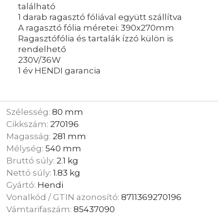
található
1 darab ragasztó fóliával együtt szállítva
A ragasztó fólia méretei: 390x270mm
Ragasztófólia és tartalák ízzó külön is
rendelhető
230V/36W
1 év HENDI garancia
Szélesség:
80 mm
Cikkszám:
270196
Magasság:
281 mm
Mélység:
540 mm
Bruttó súly:
2.1 kg
Nettó súly:
1.83 kg
Gyártó:
Hendi
Vonalkód / GTIN azonosító:
8711369270196
Vámtarifaszám:
85437090