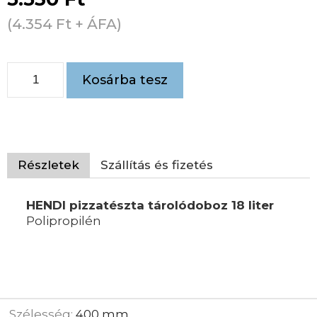
(
4.354
Ft
+ ÁFA)
Kosárba tesz
Részletek
Szállítás és fizetés
HENDI pizzatészta tárolódoboz 18 liter
Polipropilén
Szélesség:
400 mm