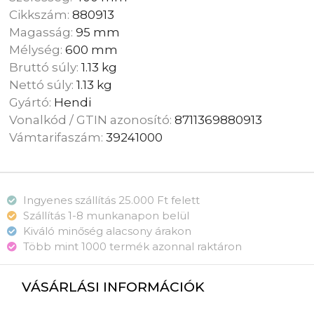
Cikkszám:
880913
Magasság:
95 mm
Mélység:
600 mm
Bruttó súly:
1.13 kg
Nettó súly:
1.13 kg
Gyártó:
Hendi
Vonalkód / GTIN azonosító:
8711369880913
Vámtarifaszám:
39241000
Ingyenes szállítás 25.000 Ft felett
Szállítás 1-8 munkanapon belül
Kiváló minőség alacsony árakon
Több mint 1000 termék azonnal raktáron
VÁSÁRLÁSI INFORMÁCIÓK