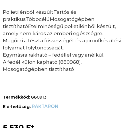
Polietilénből készültTartós és
praktikusTöbbcélúMosogatógépben
tisztíthatóÉtelminőségű polietilénből készült,
amely nem káros az emberi egészségre.
Megőrzi a tészta frissességét és a proofkészítési
folyamat folytonosságát.
Egymásra rakható – fedéllel vagy anélkül.
A fedél külön kapható (880968).
Mosogatógépben tisztítható
Termékkód:
880913
RAKTÁRON
5.530
Ft