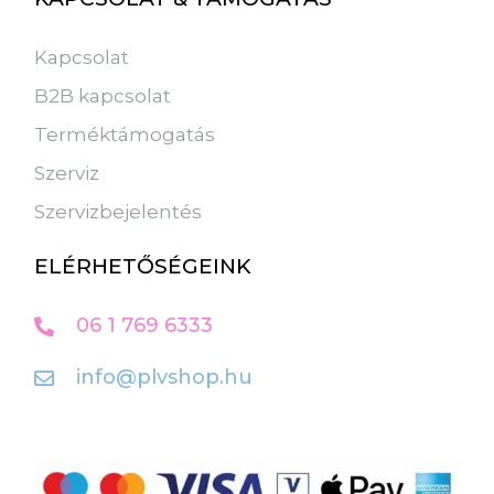
Kapcsolat
B2B kapcsolat
Terméktámogatás
Szerviz
Szervizbejelentés
ELÉRHETŐSÉGEINK
06 1 769 6333
info@plvshop.hu