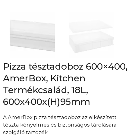
Pizza tésztadoboz 600×400,
AmerBox, Kitchen
Termékcsalád, 18L,
600x400x(H)95mm
A AmerBox pizza tésztadoboz az elkészített
tészta kényelmes és biztonságos tárolására
szolgáló tartozék.