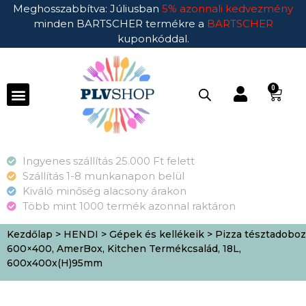
Meghosszabbítva: Júliusban
5% azonnali kedvezmény
minden BARTSCHER termékre a
BARTSCHER
kuponkóddal.
0
Ingyenes szállítás 25.000 Ft felett
Szállítás 1-8 munkanapon belül
Kiváló minőség alacsony árakon
Több mint 1000 termék azonnal raktáron
Kezdőlap
>
HENDI
>
Gépek és kellékeik
> Pizza tésztadoboz
600×400, AmerBox, Kitchen Termékcsalád, 18L,
600x400x(H)95mm