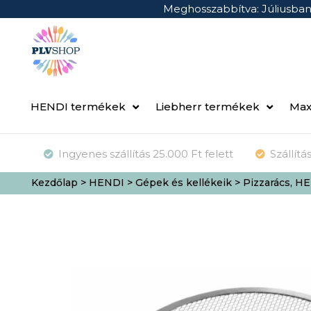
Meghosszabbítva: Júliusba
HENDI termékek
Liebherr termékek
Max
Ingyenes szállítás 25.000 Ft felett
Szállít
Kezdőlap
>
HENDI
>
Gépek és kellékeik
> Pizzarács, 