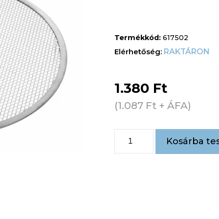
Termékkód:
617502
RAKTÁRON
1.380
Ft
(
1.087
Ft
+ ÁFA)
Kosárba te