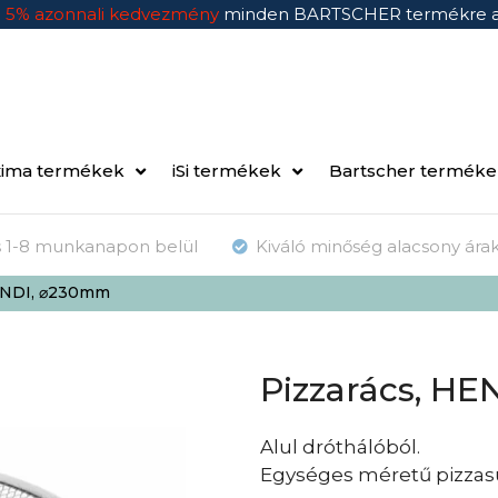
n
5% azonnali kedvezmény
minden BARTSCHER termékre 
ima termékek
iSi termékek
Bartscher termék
ás 1-8 munkanapon belül
Kiváló minőség alacsony ára
HENDI, ⌀230mm
Pizzarács, H
Alul dróthálóból.
Egységes méretű pizzas