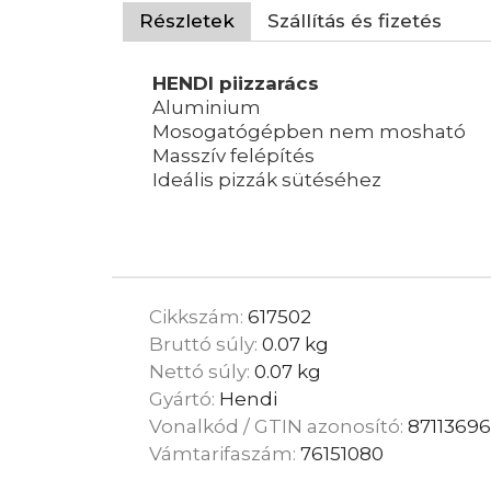
Részletek
Szállítás és fizetés
HENDI piizzarács
Aluminium
Mosogatógépben nem mosható
Masszív felépítés
Ideális pizzák sütéséhez
Cikkszám:
617502
Bruttó súly:
0.07 kg
Nettó súly:
0.07 kg
Gyártó:
Hendi
Vonalkód / GTIN azonosító:
87113696
Vámtarifaszám:
76151080