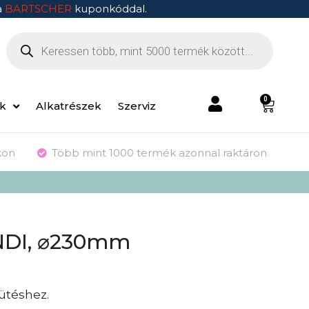
a
BARTSCHER
kuponkóddal.
0
ek
Alkatrészek
Szerviz
kon
Több mint 1000 termék azonnal raktáron
ENDI, ⌀230mm
ütéshez.