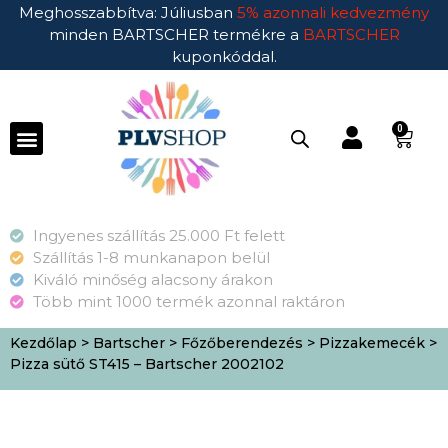
Meghosszabbítva: Júliusban
5% azonnali kedvezmény
minden BARTSCHER termékre a
BARTSCHER
kuponkóddal.
0
Ingyenes szállítás 25.000 Ft felett
Szállítás 1-8 munkanapon belül
Kiváló minőség alacsony árakon
Több mint 1000 termék azonnal raktáron
Kezdőlap
>
Bartscher
>
Főzőberendezés
>
Pizzakemecék
>
Pizza sütő ST415 – Bartscher 2002102