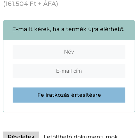
(
161.504
Ft
+ ÁFA)
E-mailt kérek, ha a termék újra elérhető.
Részletek
Letölthető dokumentumok