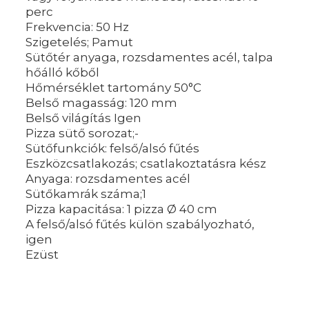
perc
Frekvencia: 50 Hz
Szigetelés; Pamut
Sütőtér anyaga, rozsdamentes acél, talpa
hőálló kőből
Hőmérséklet tartomány 50°C
Belső magasság: 120 mm
Belső világítás Igen
Pizza sütő sorozat;-
Sütőfunkciók: felső/alsó fűtés
Eszközcsatlakozás; csatlakoztatásra kész
Anyaga: rozsdamentes acél
Sütőkamrák száma;1
Pizza kapacitása: 1 pizza Ø 40 cm
A felső/alsó fűtés külön szabályozható,
igen
Ezüst