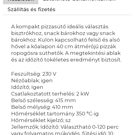
Szállítás és fizetés
A kompakt pizzasütő ideális választás
bisztrókhoz, snack bárokhoz vagy snack
bárokhoz. Külön kapcsolható felső és alsó
hővel a kőalapon 40 cm átmérőjű pizzák
ropogósra süthetők. A megtekintési ablak
és az időzítő tökéletes eredményt biztosít.
Feszültség: 230 V
Nézőablak; igen
Időzítő; Igen
Csatlakoztatott terhelés: 2 kW
Belső szélesség: 415 mm
Belső mélység: 410 mm
Hőmérséklet tartomány 350 °C-ig
Hőmérséklet kijelző; sz
Jellemzők; Időzítő: Választható 0-120 perc
vagy folyamatos működés, fűtési idő: 10