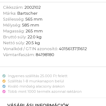
Cikkszám:
2002102
Márka:
Bartscher
Szélesség:
565 mm
Mélység:
585 mm
Magasság:
265 mm
Bruttó súly:
22.0 kg
Nettó súly:
20.5 kg
Vonalkód / GTIN azonosító:
4015613731612
Vámtarifaszám:
84198180
Ingyenes szállítás 25.000 Ft felett
Szállítás 1-8 munkanapon belül
Kiváló minőség alacsony árakon
Több mint 1000 termék azonnal raktáron
VÁSÁRLÁSI INFORMÁCIÓK