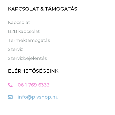
KAPCSOLAT & TÁMOGATÁS
Kapcsolat
B2B kapcsolat
Terméktámogatás
Szerviz
Szervizbejelentés
ELÉRHETŐSÉGEINK
06 1 769 6333
info@plvshop.hu