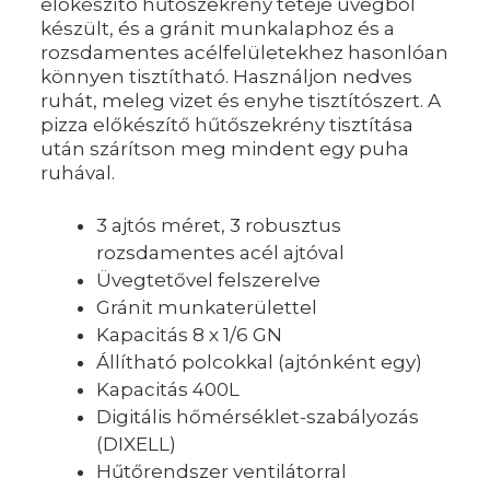
előkészítő hűtőszekrény teteje üvegből
készült, és a gránit munkalaphoz és a
rozsdamentes acélfelületekhez hasonlóan
könnyen tisztítható. Használjon nedves
ruhát, meleg vizet és enyhe tisztítószert. A
pizza előkészítő hűtőszekrény tisztítása
után szárítson meg mindent egy puha
ruhával.
3 ajtós méret, 3 robusztus
rozsdamentes acél ajtóval
Üvegtetővel felszerelve
Gránit munkaterülettel
Kapacitás 8 x 1/6 GN
Állítható polcokkal (ajtónként egy)
Kapacitás 400L
Digitális hőmérséklet-szabályozás
(DIXELL)
Hűtőrendszer ventilátorral