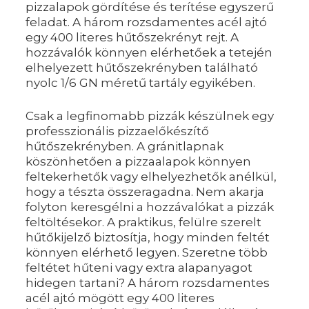
pizzalapok gördítése és terítése egyszerű
feladat. A három rozsdamentes acél ajtó
egy 400 literes hűtőszekrényt rejt. A
hozzávalók könnyen elérhetőek a tetején
elhelyezett hűtőszekrényben található
nyolc 1/6 GN méretű tartály egyikében.
Csak a legfinomabb pizzák készülnek egy
professzionális pizzaelőkészítő
hűtőszekrényben. A gránitlapnak
köszönhetően a pizzaalapok könnyen
feltekerhetők vagy elhelyezhetők anélkül,
hogy a tészta összeragadna. Nem akarja
folyton keresgélni a hozzávalókat a pizzák
feltöltésekor. A praktikus, felülre szerelt
hűtőkijelző biztosítja, hogy minden feltét
könnyen elérhető legyen. Szeretne több
feltétet hűteni vagy extra alapanyagot
hidegen tartani? A három rozsdamentes
acél ajtó mögött egy 400 literes