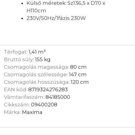
Külső méretek: Sz136,5 x D70 x
H110cm
230V/50Hz/1fázis 230W
Térfogat:
1,41 m³
Bruttó súly:
155 kg
Csomagolás magassága:
80 cm
Csomagolás szélessége:
147 cm
Csomagolás hosszúsága:
120 cm
EAN kód:
8719324276283
Vámtarifaszám:
84185000
Cikkszám:
09400208
Márka:
Maxima