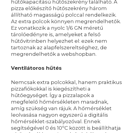
hűtőkapacitású hűtőszekrény található. A
pizza előkészítő hűtőszekrény három
állítható magasságú polccal rendelkezik.
Az extra polcok könnyen megrendelhetők.
Ez vonatkozik a nyolc 1/6 GN méretű
tárolóedényre is, amelyeket a felső
hűtővitrinben helyezhet el: ezek nem
tartoznak az alapfelszereltséghez, de
megrendelhetők a webshopban.
Ventilátoros hűtés
Nemcsak extra polcokkal, hanem praktikus
pizzafiókokkal is kiegészítheti a
hűtőegységet. Így a pizzalapok a
megfelelő hőmérsékleten maradnak,
amíg szükség van rájuk. A hőmérséklet
leolvasása nagyon egyszerű a digitális
hőmérséklet-szabályozóval. Ennek
segítségével 0 és 10ºC között is beállíthatja