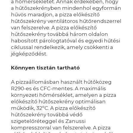
a hőmérsékletet. Annak érdekében, hogy
a hűtőszekrényben mindenhol egyformán
hűvös maradjon, a pizza előkészítő
hűtőszekrény ventilátoros hűtőrendszerrel
van felszerelve. A pizza előkészítő
hűtőszekrény továbbá három oldalon
habosított párologtatóval és egyedi hűtési
ciklussal rendelkezik, amely csökkenti a
jégképződést.
Könnyen tisztán tartható
A pizzaállomásban használt hűtőközeg
R290-es és CFC-mentes. A maximális
környezeti hőmérséklet, amelyen a pizza
előkészítő hűtőszekrény optimálisan
működik, 32ºC. A pizza előkészítő
hűtőszekrény továbbá védő
szigetelőréteggel és Zanussi
kompresszorral van felszerelve. A pizza