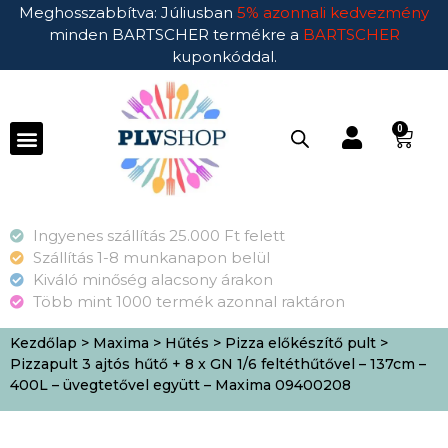
Meghosszabbítva: Júliusban
5% azonnali kedvezmény
minden BARTSCHER termékre a
BARTSCHER
kuponkóddal.
0
Ingyenes szállítás 25.000 Ft felett
Szállítás 1-8 munkanapon belül
Kiváló minőség alacsony árakon
Több mint 1000 termék azonnal raktáron
Kezdőlap
>
Maxima
>
Hűtés
>
Pizza előkészítő pult
>
Pizzapult 3 ajtós hűtő + 8 x GN 1/6 feltéthűtővel – 137cm –
400L – üvegtetővel együtt – Maxima 09400208