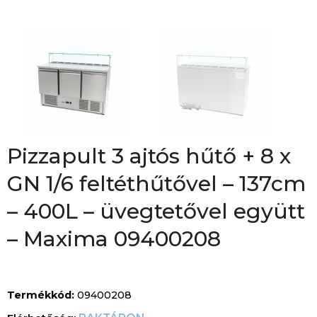
Pizzapult 3 ajtós hűtő + 8 x
GN 1/6 feltéthűtővel – 137cm
– 400L – üvegtetővel együtt
– Maxima 09400208
Termékkód:
09400208