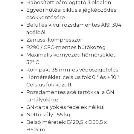
Habosított párologtató 3 oldalon
Egyedi hűtési ciklus a jégképződés
csökkentésére
Belül és kívül rozsdamentes AISI 304
acélból
Zanussi kompresszor
R290 / CFC-mentes hűtőközeg
Maximális környezeti hőmérséklet
32° C
Kompakt 35 mm-es védőszigetelés
Hőmérséklet: celsius fok: 0 ° és + 10 °
Celsius fok között
Rozsdamentes acéltartókkal a GN
tartályokhoz
GN-tartályok és fedelek nélkül
Nettó súly: 155 kg
Belső méretek: B129,5 x D59,5 x
H50cm