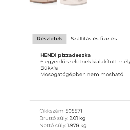
Részletek
Szállítás és fizetés
HENDI pizzadeszka
6 egyenlő szeletnek kialakított m
Bükkfa
Mosogatógépben nem mosható
Cikkszám:
505571
Bruttó súly:
2.01 kg
Nettó súly:
1.978 kg