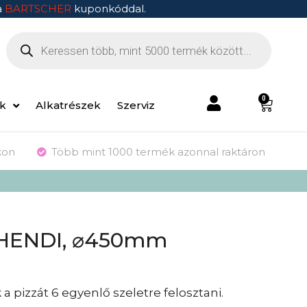
a
BARTSCHER
kuponkóddal.
0
ek
Alkatrészek
Szerviz
kon
Több mint 1000 termék azonnal raktáron
, HENDI, ⌀450mm
 pizzát 6 egyenlő szeletre felosztani.