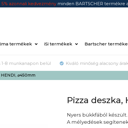
n
5% azonnali kedvezmény
minden BARTSCHER termékre 
ima termékek
iSi termékek
Bartscher termék
ás 1-8 munkanapon belül
Kiváló minőség alacsony ára
a, HENDI, ⌀450mm
Pizza deszka
Nyers bükkfából készült.
A mélyedések segítenek a