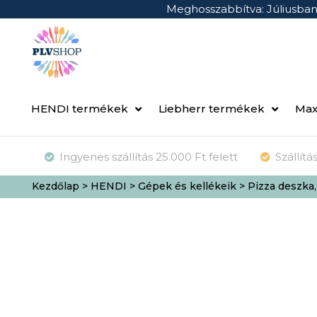
Meghosszabbítva: Júliusba
HENDI termékek
Liebherr termékek
Max
Ingyenes szállítás 25.000 Ft felett
Szállít
Kezdőlap
>
HENDI
>
Gépek és kellékeik
> Pizza deszk