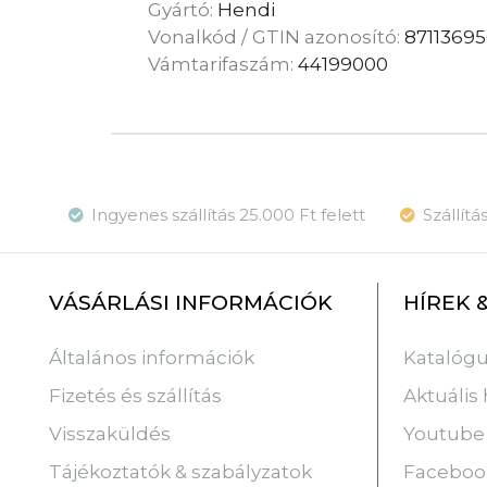
Gyártó:
Hendi
Vonalkód / GTIN azonosító:
87113695
Vámtarifaszám:
44199000
Ingyenes szállítás 25.000 Ft felett
Szállít
VÁSÁRLÁSI INFORMÁCIÓK
HÍREK 
Katalóg
Általános információk
Aktuális 
Fizetés és szállítás
Youtube
Visszaküldés
Faceboo
Tájékoztatók & szabályzatok