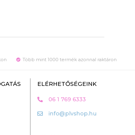
kon
Több mint 1000 termék azonnal raktáron
OGATÁS
ELÉRHETŐSÉGEINK
06 1 769 6333
info@plvshop.hu