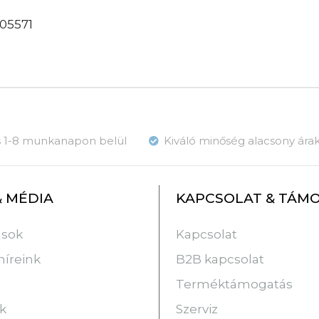
05571
ás 1-8 munkanapon belül
Kiváló minőség alacsony ára
& MÉDIA
KAPCSOLAT & TÁM
usok
Kapcsolat
híreink
B2B kapcsolat
Terméktámogatás
k
Szerviz