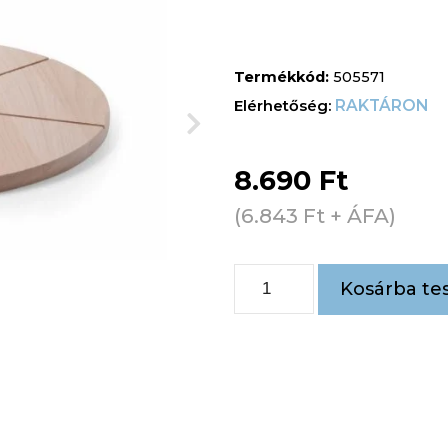
Termékkód:
505571
RAKTÁRON
8.690
Ft
(
6.843
Ft
+ ÁFA)
Kosárba te