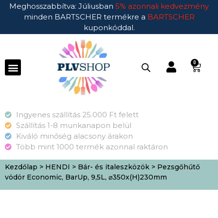
Meghosszabbítva: Júliusban
5% azonnali kedvezmény
minden BARTSCHER termékre a
BARTSCHER
kuponkóddal.
0
Ingyenes szállítás 25.000 Ft felett
Szállítás 1-8 munkanapon belül
Kiváló minőség alacsony árakon
Több mint 1000 termék azonnal raktáron
Kezdőlap
>
HENDI
>
Bár- és italeszközök
> Pezsgőhűtő
vödör Economic, BarUp, 9,5L, ⌀350x(H)230mm