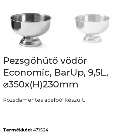
Pezsgőhűtő vödör
Economic, BarUp, 9,5L,
⌀350x(H)230mm
Rozsdamentes acélból készült.
Termékkód:
471524