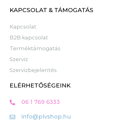
KAPCSOLAT & TÁMOGATÁS
Kapcsolat
B2B kapcsolat
Terméktámogatás
Szerviz
Szervizbejelentés
ELÉRHETŐSÉGEINK
06 1 769 6333
info@plvshop.hu