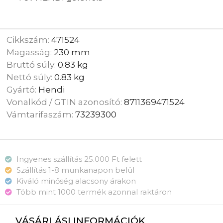
Cikkszám:
471524
Magasság:
230 mm
Bruttó súly:
0.83 kg
Nettó súly:
0.83 kg
Gyártó:
Hendi
Vonalkód / GTIN azonosító:
8711369471524
Vámtarifaszám:
73239300
Ingyenes szállítás 25.000 Ft felett
Szállítás 1-8 munkanapon belül
Kiváló minőség alacsony árakon
Több mint 1000 termék azonnal raktáron
VÁSÁRLÁSI INFORMÁCIÓK