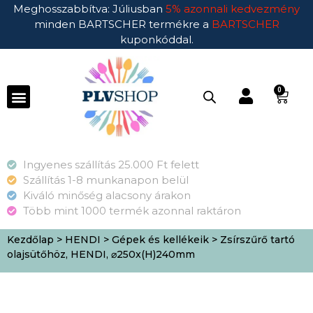
Meghosszabbítva: Júliusban
5% azonnali kedvezmény
minden BARTSCHER termékre a
BARTSCHER
kuponkóddal.
0
Ingyenes szállítás 25.000 Ft felett
Szállítás 1-8 munkanapon belül
Kiváló minőség alacsony árakon
Több mint 1000 termék azonnal raktáron
Kezdőlap
>
HENDI
>
Gépek és kellékeik
> Zsírszűrő tartó
olajsütőhöz, HENDI, ⌀250x(H)240mm