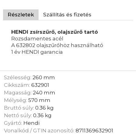
Részletek
Szállítás és fizetés
HENDI zsírszűrő, olajszűrő tartó
Rozsdamentes acél
A 632802 olajszűrőhöz használható
1 év HENDI garancia
Szélesség:
260 mm
Cikkszám:
632901
Magasság:
240 mm
Mélység:
570 mm
Bruttó súly:
0.36 kg
Nettó súly:
0.36 kg
Gyártó:
Hendi
Vonalkód / GTIN azonosító:
8711369632901