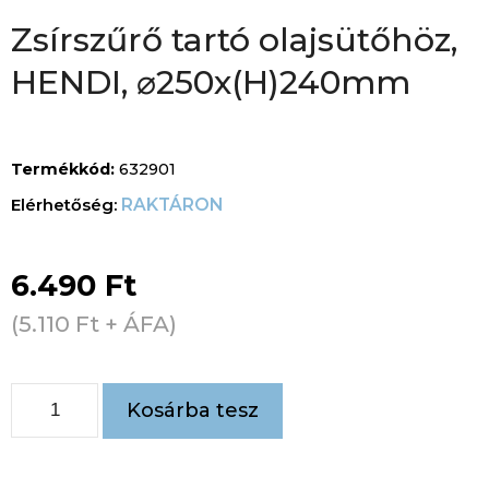
Zsírszűrő tartó olajsütőhöz,
HENDI, ⌀250x(H)240mm
Termékkód:
632901
RAKTÁRON
6.490
Ft
(
5.110
Ft
+ ÁFA)
Kosárba tesz