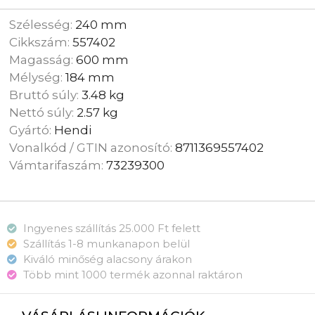
Szélesség:
240 mm
Cikkszám:
557402
Magasság:
600 mm
Mélység:
184 mm
Bruttó súly:
3.48 kg
Nettó súly:
2.57 kg
Gyártó:
Hendi
Vonalkód / GTIN azonosító:
8711369557402
Vámtarifaszám:
73239300
Ingyenes szállítás 25.000 Ft felett
Szállítás 1-8 munkanapon belül
Kiváló minőség alacsony árakon
Több mint 1000 termék azonnal raktáron