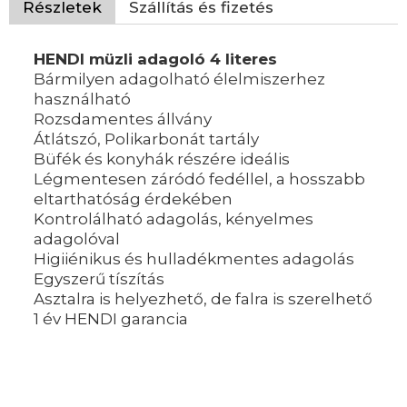
Részletek
Szállítás és fizetés
HENDI müzli adagoló 4 literes
Bármilyen adagolható élelmiszerhez
használható
Rozsdamentes állvány
Átlátszó, Polikarbonát tartály
Büfék és konyhák részére ideális
Légmentesen záródó fedéllel, a hosszabb
eltarthatóság érdekében
Kontrolálható adagolás, kényelmes
adagolóval
Higiiénikus és hulladékmentes adagolás
Egyszerű tíszítás
Asztalra is helyezhető, de falra is szerelhető
1 év HENDI garancia