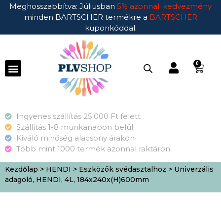
Meghosszabbítva: Júliusban
5% azonnali kedvezmény
minden BARTSCHER termékre a
BARTSCHER
kuponkóddal.
0
Ingyenes szállítás 25.000 Ft felett
Szállítás 1-8 munkanapon belül
Kiváló minőség alacsony árakon
Több mint 1000 termék azonnal raktáron
Kezdőlap
>
HENDI
>
Eszközök svédasztalhoz
> Univerzális
adagoló, HENDI, 4L, 184x240x(H)600mm