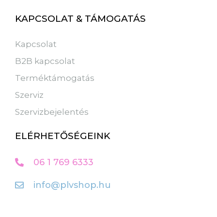
KAPCSOLAT & TÁMOGATÁS
Kapcsolat
B2B kapcsolat
Terméktámogatás
Szerviz
Szervizbejelentés
ELÉRHETŐSÉGEINK
06 1 769 6333
info@plvshop.hu