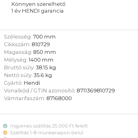
Könnyen szerelhető
1 év HENDI garancia
Szélesség:
700 mm
Cikkszám:
810729
Magasság:
850 mm
Mélység:
1400 mm
Bruttó súly:
38.15 kg
Nettó súly:
35.6 kg
Gyártó:
Hendi
Vonalkód / GTIN azonosító:
8711369810729
Vámtarifaszám:
87168000
Ingyenes szállítás 25.000 Ft felett
Szállítás 1-8 munkanapon belül