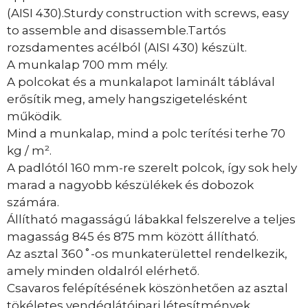
(AISI 430).Sturdy construction with screws, easy
to assemble and disassemble.Tartós
rozsdamentes acélból (AISI 430) készült.
A munkalap 700 mm mély.
A polcokat és a munkalapot laminált táblával
erősítik meg, amely hangszigetelésként
működik.
Mind a munkalap, mind a polc terítési terhe 70
kg / m².
A padlótól 160 mm-re szerelt polcok, így sok hely
marad a nagyobb készülékek és dobozok
számára.
Állítható magasságú lábakkal felszerelve a teljes
magasság 845 és 875 mm között állítható.
Az asztal 360˚-os munkaterülettel rendelkezik,
amely minden oldalról elérhető.
Csavaros felépítésének köszönhetően az asztal
tökéletes vendéglátóipari létesítmények