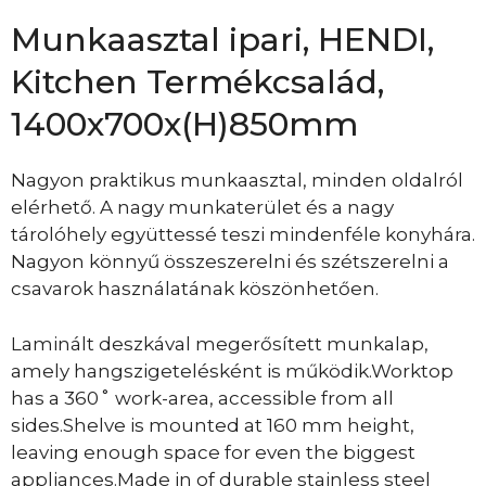
Munkaasztal ipari, HENDI,
Kitchen Termékcsalád,
1400x700x(H)850mm
Nagyon praktikus munkaasztal, minden oldalról
elérhető. A nagy munkaterület és a nagy
tárolóhely együttessé teszi mindenféle konyhára.
Nagyon könnyű összeszerelni és szétszerelni a
csavarok használatának köszönhetően.
Laminált deszkával megerősített munkalap,
amely hangszigetelésként is működik.Worktop
has a 360˚ work-area, accessible from all
sides.Shelve is mounted at 160 mm height,
leaving enough space for even the biggest
appliances.Made in of durable stainless steel