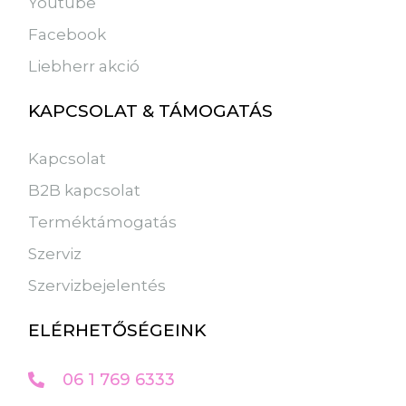
Youtube
Facebook
Liebherr akció
KAPCSOLAT & TÁMOGATÁS
Kapcsolat
B2B kapcsolat
Terméktámogatás
Szerviz
Szervizbejelentés
ELÉRHETŐSÉGEINK
06 1 769 6333