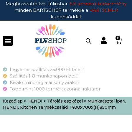
Meghosszabbítva: Júliusban
5% azonnali kedvezmény
minden BARTSCHER termékre a
BARTSCHER
kuponkóddal.
0
Ingyenes szállítás 25.000 Ft felett
Szállítás 1-8 munkanapon belül
Kiváló minőség alacsony árakon
Több mint 1000 termék azonnal raktáron
Kezdőlap
>
HENDI
>
Tárolás eszközei
> Munkaasztal ipari,
HENDI, Kitchen Termékcsalád, 1400x700x(H)850mm