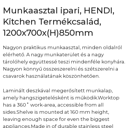
Munkaasztal ipari, HENDI,
Kitchen Termékcsalád,
1200x700x(H)850mm
Nagyon praktikus munkaasztal, minden oldalról
elérhető. A nagy munkaterület és a nagy
tárolóhely együttessé teszi mindenféle konyhára.
Nagyon könnyű összeszerelni és szétszerelni a
csavarok használatának köszönhetően.
Laminált deszkával megerősített munkalap,
amely hangszigetelésként is működik.Worktop
has a 360˚ work-area, accessible from all
sides.Shelve is mounted at 160 mm height,
leaving enough space for even the biggest
appliances.Made in of durable stainless steel