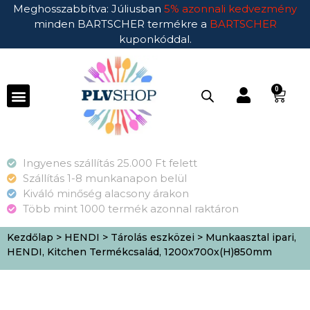
Meghosszabbítva: Júliusban
5% azonnali kedvezmény
minden BARTSCHER termékre a
BARTSCHER
kuponkóddal.
0
Ingyenes szállítás 25.000 Ft felett
Szállítás 1-8 munkanapon belül
Kiváló minőség alacsony árakon
Több mint 1000 termék azonnal raktáron
Kezdőlap
>
HENDI
>
Tárolás eszközei
> Munkaasztal ipari,
HENDI, Kitchen Termékcsalád, 1200x700x(H)850mm