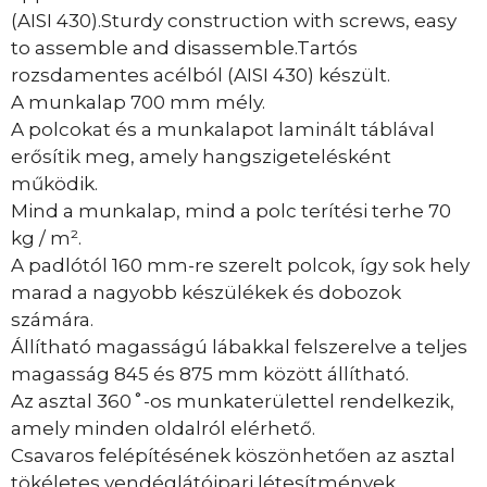
(AISI 430).Sturdy construction with screws, easy
to assemble and disassemble.Tartós
rozsdamentes acélból (AISI 430) készült.
A munkalap 700 mm mély.
A polcokat és a munkalapot laminált táblával
erősítik meg, amely hangszigetelésként
működik.
Mind a munkalap, mind a polc terítési terhe 70
kg / m².
A padlótól 160 mm-re szerelt polcok, így sok hely
marad a nagyobb készülékek és dobozok
számára.
Állítható magasságú lábakkal felszerelve a teljes
magasság 845 és 875 mm között állítható.
Az asztal 360˚-os munkaterülettel rendelkezik,
amely minden oldalról elérhető.
Csavaros felépítésének köszönhetően az asztal
tökéletes vendéglátóipari létesítmények