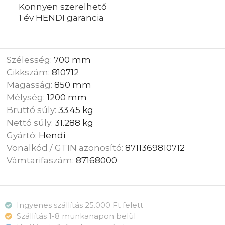
Könnyen szerelhető
1 év HENDI garancia
Szélesség:
700 mm
Cikkszám:
810712
Magasság:
850 mm
Mélység:
1200 mm
Bruttó súly:
33.45 kg
Nettó súly:
31.288 kg
Gyártó:
Hendi
Vonalkód / GTIN azonosító:
8711369810712
Vámtarifaszám:
87168000
Ingyenes szállítás 25.000 Ft felett
Szállítás 1-8 munkanapon belül