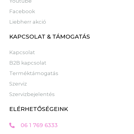
Youtube
Facebook
Liebherr akció
KAPCSOLAT & TÁMOGATÁS
Kapcsolat
B2B kapcsolat
Terméktámogatás
Szerviz
Szervizbejelentés
ELÉRHETŐSÉGEINK
06 1 769 6333