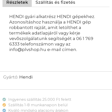
Részletek
Szállítás és fizetés
HENDI gyári alkatrész HENDI gépekhez.
Azonosításhoz használja a HENDI gép
robbantott rajzát, amit letölthet a
termékek adatlapjáról vagy kérje
vevõszolgálatunk segítségét a 06 1 769
6333 telefonszámon vagy az
info@plvshop.hu e-mail címen.
Gyártó:
Hendi
Ingyenes szállítás 25.000 Ft felett
Szállítás 1-8 munkanapon belül
Kiváló minőség alacsony árakon