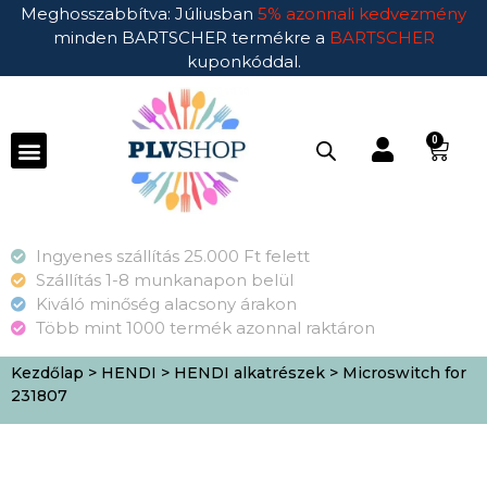
Meghosszabbítva: Júliusban
5% azonnali kedvezmény
minden BARTSCHER termékre a
BARTSCHER
kuponkóddal.
0
Ingyenes szállítás 25.000 Ft felett
Szállítás 1-8 munkanapon belül
Kiváló minőség alacsony árakon
Több mint 1000 termék azonnal raktáron
Kezdőlap
>
HENDI
>
HENDI alkatrészek
> Microswitch for
231807