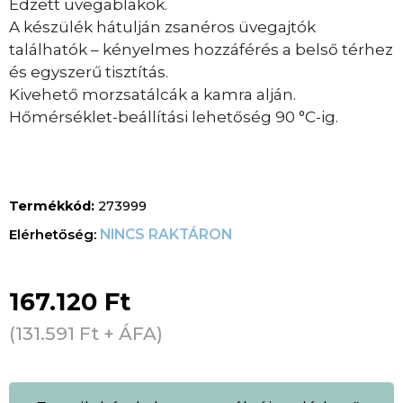
Edzett üvegablakok.
A készülék hátulján zsanéros üvegajtók
találhatók – kényelmes hozzáférés a belső térhez
és egyszerű tisztítás.
Kivehető morzsatálcák a kamra alján.
Hőmérséklet-beállítási lehetőség 90 °C-ig.
Termékkód:
273999
NINCS RAKTÁRON
167.120
Ft
(
131.591
Ft
+ ÁFA)