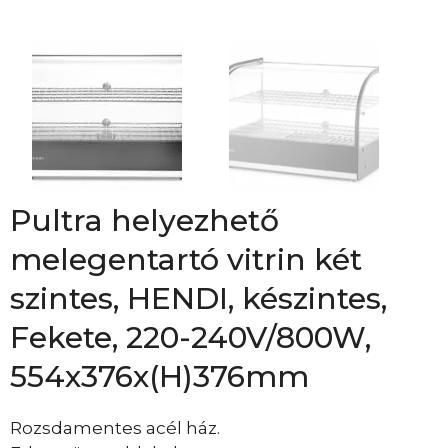
Pultra helyezhető
melegentartó vitrin két
szintes, HENDI, készintes,
Fekete, 220-240V/800W,
554x376x(H)376mm
Rozsdamentes acél ház.