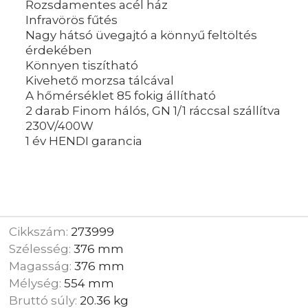
Rozsdamentes acél ház
Infravörös fűtés
Nagy hátsó üvegajtó a könnyű feltöltés
érdekében
Könnyen tiszítható
Kivehető morzsa tálcával
A hőmérséklet 85 fokig állítható
2 darab Finom hálós, GN 1/1 ráccsal szállítva
230V/400W
1 év HENDI garancia
Cikkszám:
273999
Szélesség:
376 mm
Magasság:
376 mm
Mélység:
554 mm
Bruttó súly:
20.36 kg