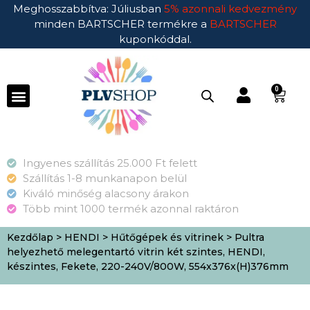
Meghosszabbítva: Júliusban
5% azonnali kedvezmény
minden BARTSCHER termékre a
BARTSCHER
kuponkóddal.
0
Ingyenes szállítás 25.000 Ft felett
Szállítás 1-8 munkanapon belül
Kiváló minőség alacsony árakon
Több mint 1000 termék azonnal raktáron
Kezdőlap
>
HENDI
>
Hűtőgépek és vitrinek
> Pultra
helyezhető melegentartó vitrin két szintes, HENDI,
készintes, Fekete, 220-240V/800W, 554x376x(H)376mm