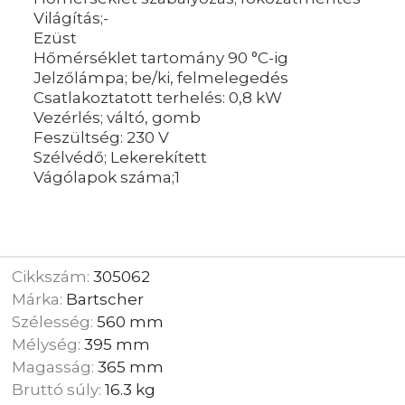
Világítás;-
Ezüst
Hőmérséklet tartomány 90 °C-ig
Jelzőlámpa; be/ki, felmelegedés
Csatlakoztatott terhelés: 0,8 kW
Vezérlés; váltó, gomb
Feszültség: 230 V
Szélvédő; Lekerekített
Vágólapok száma;1
Cikkszám:
305062
Márka:
Bartscher
Szélesség:
560 mm
Mélység:
395 mm
Magasság:
365 mm
Bruttó súly:
16.3 kg