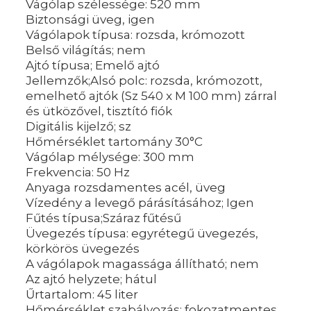
Vágólap szélessége: 520 mm
Biztonsági üveg, igen
Vágólapok típusa: rozsda, krómozott
Belső világítás; nem
Ajtó típusa; Emelő ajtó
Jellemzők;Alsó polc: rozsda, krómozott,
emelhető ajtók (Sz 540 x M 100 mm) zárral
és ütközővel, tisztító fiók
Digitális kijelző; sz
Hőmérséklet tartomány 30°C
Vágólap mélysége: 300 mm
Frekvencia: 50 Hz
Anyaga rozsdamentes acél, üveg
Vízedény a levegő párásításához; Igen
Fűtés típusa;Száraz fűtésű
Üvegezés típusa: egyrétegű üvegezés,
körkörös üvegezés
A vágólapok magassága állítható; nem
Az ajtó helyzete; hátul
Űrtartalom: 45 liter
Hőmérséklet szabályozás; fokozatmentes