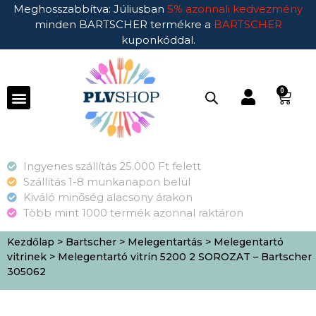
Meghosszabbítva: Júliusban
5% azonnali kedvezmény
minden BARTSCHER termékre a
BARTSCHER
kuponkóddal.
0
Ingyenes szállítás 25.000 Ft felett
Szállítás 1-8 munkanapon belül
Kiváló minőség alacsony árakon
Több mint 1000 termék azonnal raktáron
Kezdőlap
>
Bartscher
>
Melegentartás
>
Melegentartó
vitrinek
> Melegentartó vitrin 5200 2 SOROZAT – Bartscher
305062