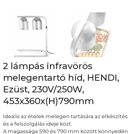
2 lámpás infravörös
melegentartó híd, HENDI,
Ezüst, 230V/250W,
453x360x(H)790mm
Ideális az ételek melegen tartására az elkészítés
és a felszolgálás ideje közt.
A magassága 590 és 790 mm között könnyedén