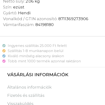
Nettó súly:
2.06 kg
Szín:
ezüst
Gyártó:
Hendi
Vonalkód / GTIN azonosító:
8711369273906
Vámtarifaszám:
84198180
Ingyenes szállítás 25.000 Ft felett
Szállítás 1-8 munkanapon belül
Kiváló minőség alacsony árakon
Több mint 1000 termék azonnal raktáron
VÁSÁRLÁSI INFORMÁCIÓK
Általános információk
Fizetés és szállítás
Visszaküldés