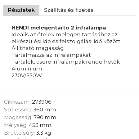
Részletek
Szállítás és fizetés
HENDI melegentartó 2 infralámpa
Ideális az ételek melegen tartásához az
elkészülési idő és felszolgálási idő között
Állítható magasság
Tartalmazza az infralámpákat
Tartalék, csere infralámpák rendelhetők
Aluminium
230V/550W
Cikkszám:
273906
Szélesség:
360 mm
Magasság:
790 mm
Mélység:
453 mm
Bruttó súly:
3.3 kg