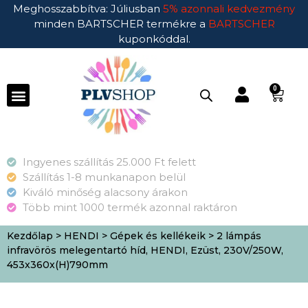
Meghosszabbítva: Júliusban
5% azonnali kedvezmény
minden BARTSCHER termékre a
BARTSCHER
kuponkóddal.
0
Ingyenes szállítás 25.000 Ft felett
Szállítás 1-8 munkanapon belül
Kiváló minőség alacsony árakon
Több mint 1000 termék azonnal raktáron
Kezdőlap
>
HENDI
>
Gépek és kellékeik
> 2 lámpás
infravörös melegentartó híd, HENDI, Ezüst, 230V/250W,
453x360x(H)790mm