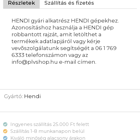
Részletek
Szállítás és fizetés
HENDI gyári alkatrész HENDI gépekhez.
Azonosításhoz használja a HENDI gép
robbantott rajzát, amit letölthet a
termékek adatlapjáról vagy kérje
vevõszolgálatunk segítségét a 06 1 769
6333 telefonszámon vagy az
info@plvshop.hu e-mail címen.
Gyártó:
Hendi
Ingyenes szállítás 25.000 Ft felett
Szállítás 1-8 munkanapon belül
Kiváló minőség alacsony árakon