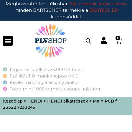
Meghosszabbítva: Júliusban
5% azonnali kedvezmény
minden BARTSCHER termékre a
BARTSCHER
kuponkóddal.
0
Ingyenes szállítás 25.000 Ft felett
Szállítás 1-8 munkanapon belül
Kiváló minőség alacsony árakon
Több mint 1000 termék azonnal raktáron
Kezdőlap
>
HENDI
>
HENDI alkatrészek
> Main PCB f.
233221/233245