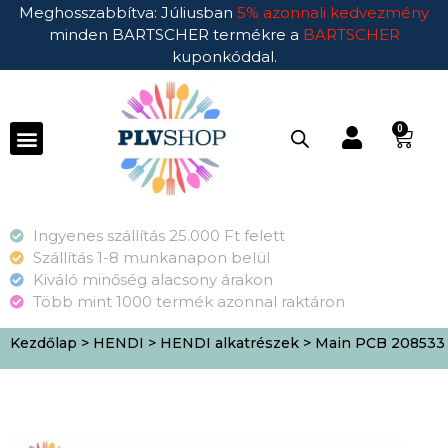
Meghosszabbítva: Júliusban
5% azonnali kedvezmény
minden BARTSCHER termékre a
BARTSCHER
kuponkóddal.
0
Ingyenes szállítás 25.000 Ft felett
Szállítás 1-8 munkanapon belül
Kiváló minőség alacsony árakon
Több mint 1000 termék azonnal raktáron
Kezdőlap
>
HENDI
>
HENDI alkatrészek
> Main PCB 208533