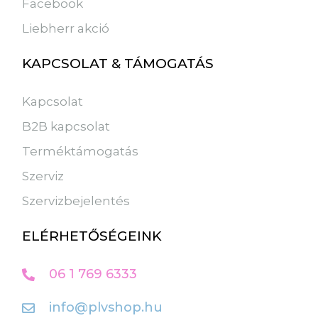
Facebook
Liebherr akció
KAPCSOLAT & TÁMOGATÁS
Kapcsolat
B2B kapcsolat
Terméktámogatás
Szerviz
Szervizbejelentés
ELÉRHETŐSÉGEINK
06 1 769 6333
info@plvshop.hu