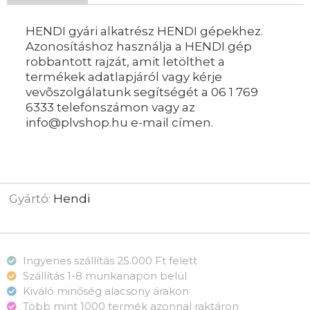
HENDI gyári alkatrész HENDI gépekhez.
Azonosításhoz használja a HENDI gép
robbantott rajzát, amit letölthet a
termékek adatlapjáról vagy kérje
vevõszolgálatunk segítségét a 06 1 769
6333 telefonszámon vagy az
info@plvshop.hu e-mail címen.
Gyártó:
Hendi
Ingyenes szállítás 25.000 Ft felett
Szállítás 1-8 munkanapon belül
Kiváló minőség alacsony árakon
Több mint 1000 termék azonnal raktáron