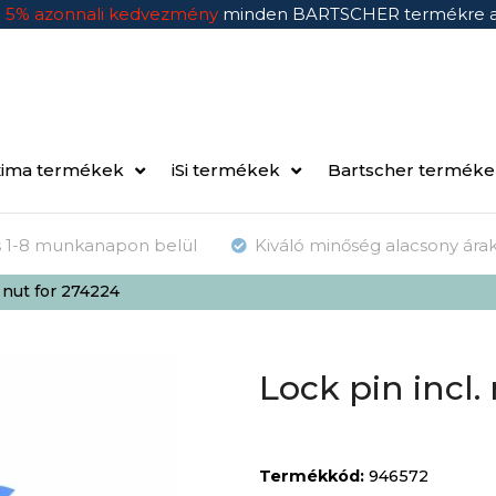
n
5% azonnali kedvezmény
minden BARTSCHER termékre 
ima termékek
iSi termékek
Bartscher termék
ás 1-8 munkanapon belül
Kiváló minőség alacsony ára
. nut for 274224
Lock pin incl.
Termékkód:
946572