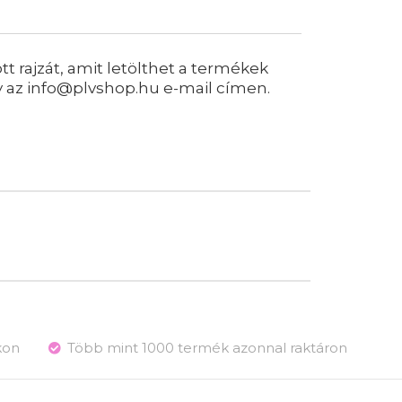
 rajzát, amit letölthet a termékek
y az info@plvshop.hu e-mail címen.
kon
Több mint 1000 termék azonnal raktáron