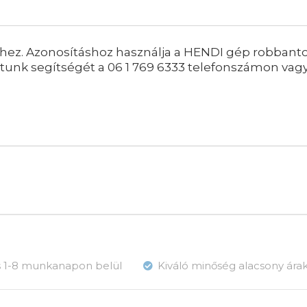
ez. Azonosításhoz használja a HENDI gép robbantott
latunk segítségét a 06 1 769 6333 telefonszámon vag
ás 1-8 munkanapon belül
Kiváló minőség alacsony ára