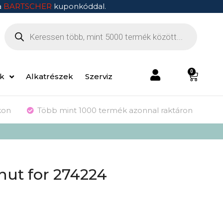
a
BARTSCHER
kuponkóddal.
0
ek
Alkatrészek
Szerviz
kon
Több mint 1000 termék azonnal raktáron
 nut for 274224