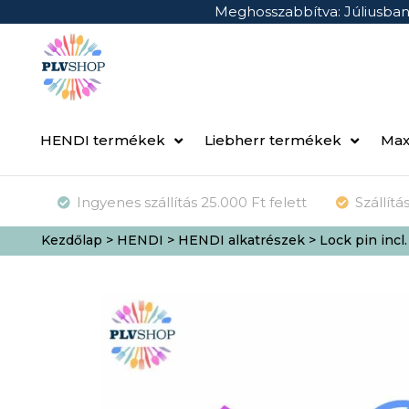
Meghosszabbítva: Júliusba
HENDI termékek
Liebherr termékek
Max
Ingyenes szállítás 25.000 Ft felett
Szállít
Kezdőlap
>
HENDI
>
HENDI alkatrészek
> Lock pin incl