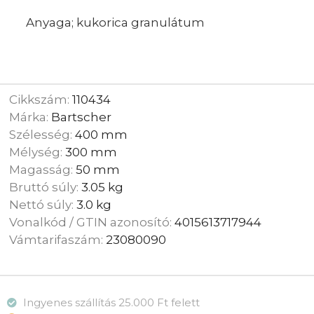
Anyaga; kukorica granulátum
Cikkszám:
110434
Márka:
Bartscher
Szélesség:
400 mm
Mélység:
300 mm
Magasság:
50 mm
Bruttó súly:
3.05 kg
Nettó súly:
3.0 kg
Vonalkód / GTIN azonosító:
4015613717944
Vámtarifaszám:
23080090
Ingyenes szállítás 25.000 Ft felett