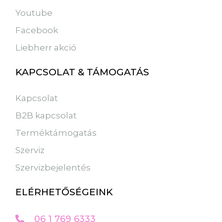
Youtube
Facebook
Liebherr akció
KAPCSOLAT & TÁMOGATÁS
Kapcsolat
B2B kapcsolat
Terméktámogatás
Szerviz
Szervizbejelentés
ELÉRHETŐSÉGEINK
06 1 769 6333