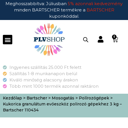
Meghosszabbítva: Júliusban
5% azonnali kedvezmény
minden BARTSCHER termékre a
BARTSCHER
kuponkóddal.
0
Ingyenes szállítás 25.000 Ft felett
Szállítás 1-8 munkanapon belül
Kiváló minőség alacsony árakon
Több mint 1000 termék azonnal raktáron
Kezdőlap
>
Bartscher
>
Mosogatás
>
Polírozógépek
>
Kukorica granulátum evőeszköz polirozó gépekhez 3 kg –
Bartscher 110434