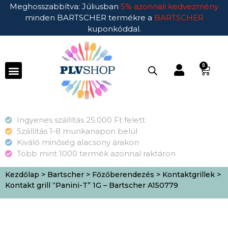
Meghosszabbítva: Júliusban
5% azonnali kedvezmény
minden BARTSCHER termékre a
BARTSCHER
kuponkóddal.
0
Ingyenes szállítás 25.000 Ft felett
Szállítás 1-8 munkanapon belül
Kiváló minőség alacsony árakon
Több mint 1000 termék azonnal raktáron
Kezdőlap
>
Bartscher
>
Főzőberendezés
>
Kontaktgrillek
>
Kontakt grill “Panini-T” 1G – Bartscher A150779