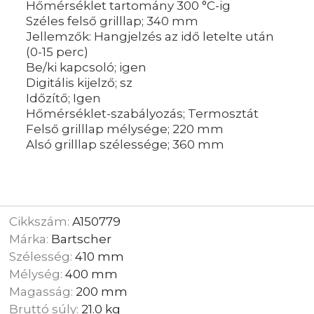
Hőmérséklet tartomány 300 °C-ig
Széles felső grilllap; 340 mm
Jellemzők: Hangjelzés az idő letelte után
(0-15 perc)
Be/ki kapcsoló; igen
Digitális kijelző; sz
Időzítő; Igen
Hőmérséklet-szabályozás; Termosztát
Felső grilllap mélysége; 220 mm
Alsó grilllap szélessége; 360 mm
Cikkszám:
A150779
Márka:
Bartscher
Szélesség:
410 mm
Mélység:
400 mm
Magasság:
200 mm
Bruttó súly:
21.0 kg