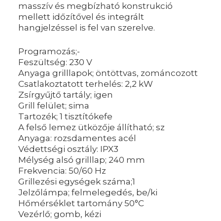
masszív és megbízható konstrukció
mellett időzítővel és integrált
hangjelzéssel is fel van szerelve.
Programozás;-
Feszültség: 230 V
Anyaga grilllapok; öntöttvas, zománcozott
Csatlakoztatott terhelés: 2,2 kW
Zsírgyűjtő tartály; igen
Grill felület; sima
Tartozék; 1 tisztítókefe
A felső lemez ütközője állítható; sz
Anyaga: rozsdamentes acél
Védettségi osztály: IPX3
Mélység alsó grilllap; 240 mm
Frekvencia: 50/60 Hz
Grillezési egységek száma;1
Jelzőlámpa; felmelegedés, be/ki
Hőmérséklet tartomány 50°C
Vezérlő; gomb, kézi