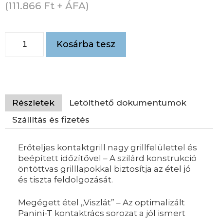
(
111.866
Ft
+ ÁFA)
Kosárba tesz
Részletek
Letölthető dokumentumok
Szállítás és fizetés
Erőteljes kontaktgrill nagy grillfelülettel és
beépített időzítővel – A szilárd konstrukció
öntöttvas grilllapokkal biztosítja az étel jó
és tiszta feldolgozását.
Megégett étel „Viszlát” – Az optimalizált
Panini-T kontaktrács sorozat a jól ismert