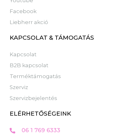
Youtube
Facebook
Liebherr akció
KAPCSOLAT & TÁMOGATÁS
Kapcsolat
B2B kapcsolat
Terméktámogatás
Szerviz
Szervizbejelentés
ELÉRHETŐSÉGEINK
06 1 769 6333