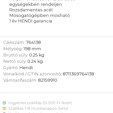
egységekben rendeljen
Rozsdamentes acél
Mosogatógépben mosható
1 év HENDI garancia
Cikkszám:
764138
Mélység:
198 mm
Bruttó súly:
0.25 kg
Nettó súly:
0.24 kg
Gyártó:
Hendi
Vonalkód / GTIN azonosító:
8711369764138
Vámtarifaszám:
82159910
Ingyenes szállítás 25.000 Ft felett
Szállítás 1-8 munkanapon belül