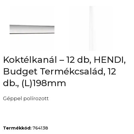
Koktélkanál – 12 db, HENDI,
Budget Termékcsalád, 12
db., (L)198mm
Géppel polírozott
Termékkód:
764138