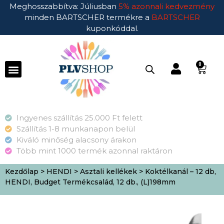
Meghosszabbítva: Júliusban
5% azonnali kedvezmény
minden BARTSCHER termékre a
BARTSCHER
kuponkóddal.
0
Ingyenes szállítás 25.000 Ft felett
Szállítás 1-8 munkanapon belül
Kiváló minőség alacsony árakon
Több mint 1000 termék azonnal raktáron
Kezdőlap
>
HENDI
>
Asztali kellékek
> Koktélkanál – 12 db,
HENDI, Budget Termékcsalád, 12 db., (L)198mm