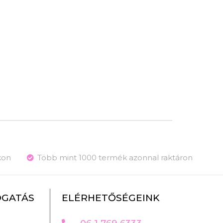
kon
Több mint 1000 termék azonnal raktáron
OGATÁS
ELÉRHETŐSÉGEINK