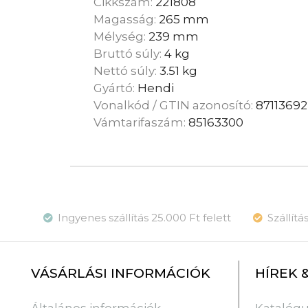
Cikkszám:
221808
Magasság:
265 mm
Mélység:
239 mm
Bruttó súly:
4 kg
Nettó súly:
3.51 kg
Gyártó:
Hendi
Vonalkód / GTIN azonosító:
8711369
Vámtarifaszám:
85163300
Ingyenes szállítás 25.000 Ft felett
Szállít
VÁSÁRLÁSI INFORMÁCIÓK
HÍREK 
Katalóg
Általános információk