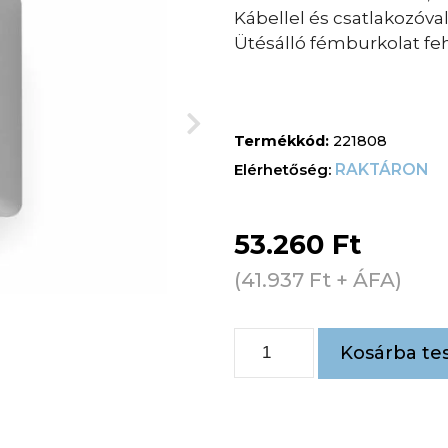
Kábellel és csatlakozóval
Ütésálló fémburkolat fe
Termékkód:
221808
RAKTÁRON
53.260
Ft
(
41.937
Ft
+ ÁFA)
Kosárba te