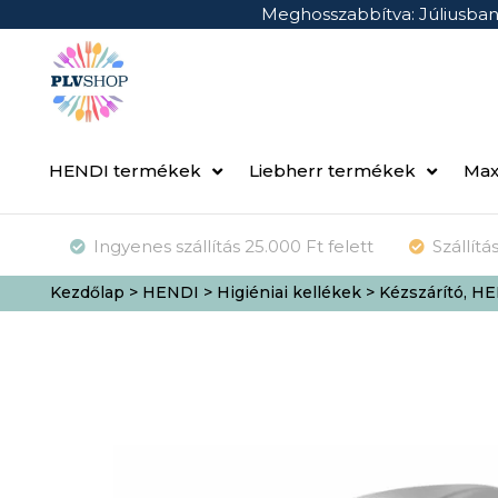
Meghosszabbítva: Júliusba
HENDI termékek
Liebherr termékek
Max
Ingyenes szállítás 25.000 Ft felett
Szállít
Kezdőlap
>
HENDI
>
Higiéniai kellékek
> Kézszárító, H