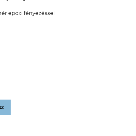
.
hér epoxi fényezéssel
sz