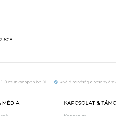
221808
ás 1-8 munkanapon belül
Kiváló minőség alacsony ára
& MÉDIA
KAPCSOLAT & TÁM
usok
Kapcsolat