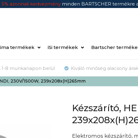
n
5% azonnali kedvezmény
minden BARTSCHER termékre 
ima termékek
iSi termékek
Bartscher termék
ás 1-8 munkanapon belül
Kiváló minőség alacsony ára
ENDI, 230V/1500W, 239x208x(H)265mm
Kézszárító, H
239x208x(H)
Elektromos kézszárító, 