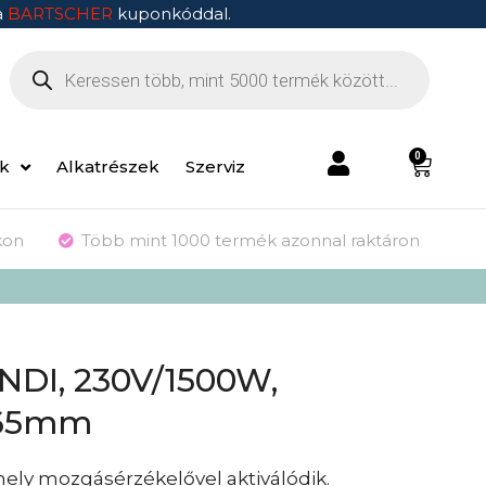
a
BARTSCHER
kuponkóddal.
0
ek
Alkatrészek
Szerviz
kon
Több mint 1000 termék azonnal raktáron
ENDI, 230V/1500W,
265mm
mely mozgásérzékelővel aktiválódik.