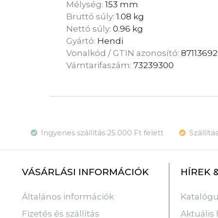
Mélység:
153 mm
Bruttó súly:
1.08 kg
Nettó súly:
0.96 kg
Gyártó:
Hendi
Vonalkód / GTIN azonosító:
8711369
Vámtarifaszám:
73239300
Ingyenes szállítás 25.000 Ft felett
Szállít
VÁSÁRLÁSI INFORMÁCIÓK
HÍREK 
Katalóg
Általános információk
Aktuális 
Fizetés és szállítás