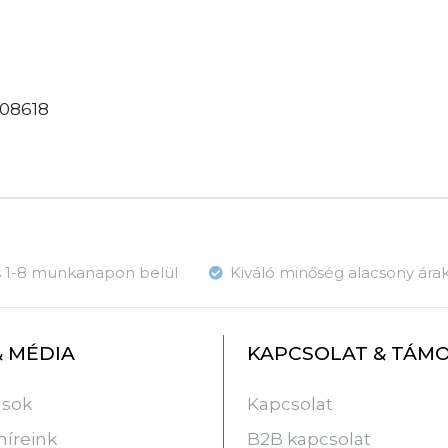
208618
ás 1-8 munkanapon belül
Kiváló minőség alacsony ára
& MÉDIA
KAPCSOLAT & TÁM
usok
Kapcsolat
híreink
B2B kapcsolat