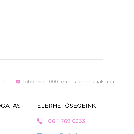
kon
Több mint 1000 termék azonnal raktáron
OGATÁS
ELÉRHETŐSÉGEINK
06 1 769 6333