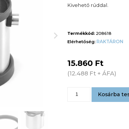
Kivehető rúddal.
Termékkód:
208618
RAKTÁRON
15.860
Ft
(
12.488
Ft
+ ÁFA)
Kosárba te