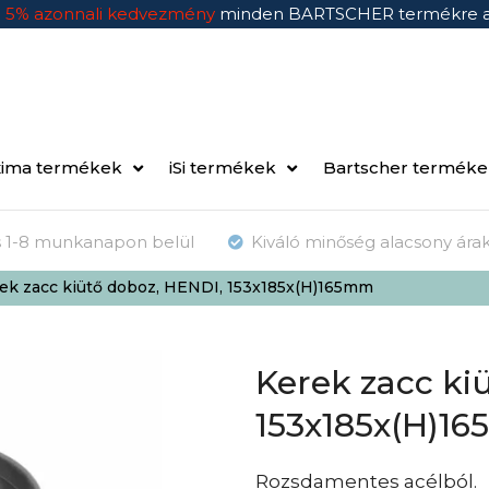
n
5% azonnali kedvezmény
minden BARTSCHER termékre 
ima termékek
iSi termékek
Bartscher termék
ás 1-8 munkanapon belül
Kiváló minőség alacsony ára
ek zacc kiütő doboz, HENDI, 153x185x(H)165mm
Kerek zacc ki
153x185x(H)1
Rozsdamentes acélból.