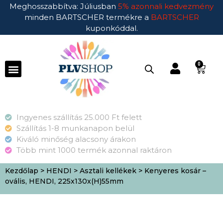
Meghosszabbítva: Júliusban
5% azonnali kedvezmény
minden BARTSCHER termékre a
BARTSCHER
kuponkóddal.
0
Ingyenes szállítás 25.000 Ft felett
Szállítás 1-8 munkanapon belül
Kiváló minőség alacsony árakon
Több mint 1000 termék azonnal raktáron
Kezdőlap
>
HENDI
>
Asztali kellékek
> Kenyeres kosár –
ovális, HENDI, 225x130x(H)55mm