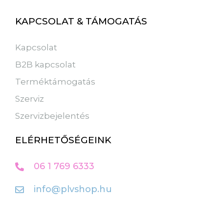
KAPCSOLAT & TÁMOGATÁS
Kapcsolat
B2B kapcsolat
Terméktámogatás
Szerviz
Szervizbejelentés
ELÉRHETŐSÉGEINK
06 1 769 6333
info@plvshop.hu