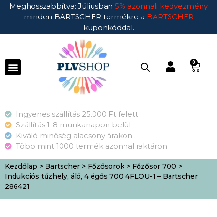
Meghosszabbítva: Júliusban
5% azonnali kedvezmény
minden BARTSCHER termékre a
BARTSCHER
kuponkóddal.
0
Ingyenes szállítás 25.000 Ft felett
Szállítás 1-8 munkanapon belül
Kiváló minőség alacsony árakon
Több mint 1000 termék azonnal raktáron
Kezdőlap
>
Bartscher
>
Főzősorok
>
Főzősor 700
>
Indukciós tűzhely, áló, 4 égős 700 4FLOU-1 – Bartscher
286421