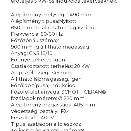
erőteljes 5 kW-os indukciós tekercseknek.
Alépítmény mélysége: 490 mm
Alépítmény típusa;Nyitott
850 mm-től állítható magasságú
Frekvencia: 50/60 Hz
Főzőzónák száma;4
900 mm-ig állítható magasság
Anyag: CNS 18/10
Edényérzékelés; Igen
Csatlakoztatott terhelés: 20 kW
Alap szélesség: 745 mm
Állítható lábmagasság, igen
Főzőlap típusa; indukciós
Főzőfelület anyaga: SCHOTT CERAN®
főzőlapok mérete: Ø 220 mm
Alépítmény magassága: 405 mm
Védettségi osztály: IPX4
Feszültség: 400V
Típus; szabadon álló eszköz
Teljesítményszintek száma;9