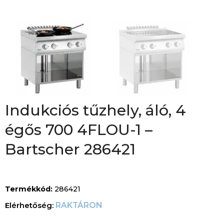
Indukciós tűzhely, áló, 4
égős 700 4FLOU-1 –
Bartscher 286421
Termékkód:
286421
RAKTÁRON