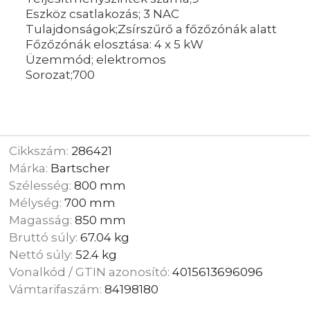
Eszköz csatlakozás; 3 NAC
Tulajdonságok;Zsírszűrő a főzőzónák alatt
Főzőzónák elosztása: 4 x 5 kW
Üzemmód; elektromos
Sorozat;700
Cikkszám:
286421
Márka:
Bartscher
Szélesség:
800 mm
Mélység:
700 mm
Magasság:
850 mm
Bruttó súly:
67.04 kg
Nettó súly:
52.4 kg
Vonalkód / GTIN azonosító:
4015613696096
Vámtarifaszám:
84198180