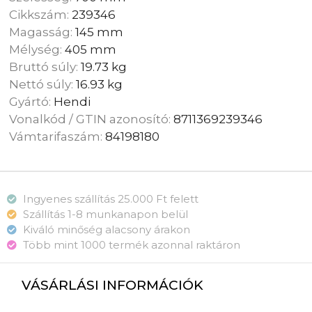
Cikkszám:
239346
Magasság:
145 mm
Mélység:
405 mm
Bruttó súly:
19.73 kg
Nettó súly:
16.93 kg
Gyártó:
Hendi
Vonalkód / GTIN azonosító:
8711369239346
Vámtarifaszám:
84198180
Ingyenes szállítás 25.000 Ft felett
Szállítás 1-8 munkanapon belül
Kiváló minőség alacsony árakon
Több mint 1000 termék azonnal raktáron
VÁSÁRLÁSI INFORMÁCIÓK