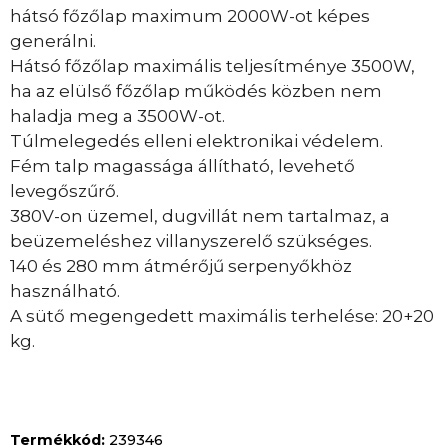
hátsó főzőlap maximum 2000W-ot képes
generálni.
Hátsó főzőlap maximális teljesítménye 3500W,
ha az elülső főzőlap működés közben nem
haladja meg a 3500W-ot.
Túlmelegedés elleni elektronikai védelem.
Fém talp magassága állítható, levehető
levegőszűrő.
380V-on üzemel, dugvillát nem tartalmaz, a
beüzemeléshez villanyszerelő szükséges.
140 és 280 mm átmérőjű serpenyőkhöz
használható.
A sütő megengedett maximális terhelése: 20+20
kg.
Termékkód:
239346