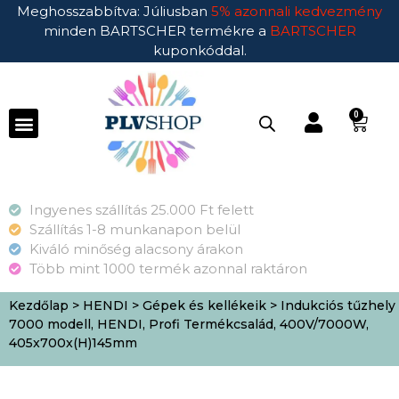
Meghosszabbítva: Júliusban
5% azonnali kedvezmény
minden BARTSCHER termékre a
BARTSCHER
kuponkóddal.
0
Ingyenes szállítás 25.000 Ft felett
Szállítás 1-8 munkanapon belül
Kiváló minőség alacsony árakon
Több mint 1000 termék azonnal raktáron
Kezdőlap
>
HENDI
>
Gépek és kellékeik
> Indukciós tűzhely
7000 modell, HENDI, Profi Termékcsalád, 400V/7000W,
405x700x(H)145mm