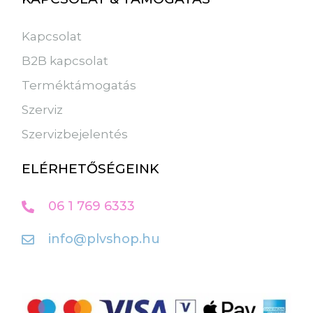
Kapcsolat
B2B kapcsolat
Terméktámogatás
Szerviz
Szervizbejelentés
ELÉRHETŐSÉGEINK
06 1 769 6333
info@plvshop.hu