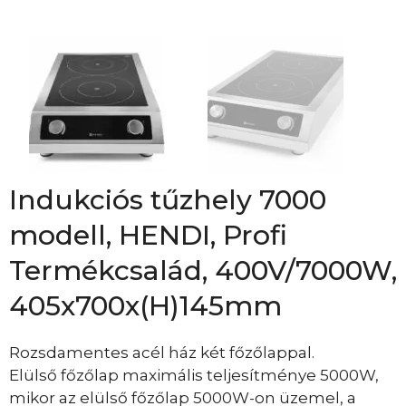
Indukciós tűzhely 7000
modell, HENDI, Profi
Termékcsalád, 400V/7000W,
405x700x(H)145mm
Rozsdamentes acél ház két főzőlappal.
Elülső főzőlap maximális teljesítménye 5000W,
mikor az elülső főzőlap 5000W-on üzemel, a