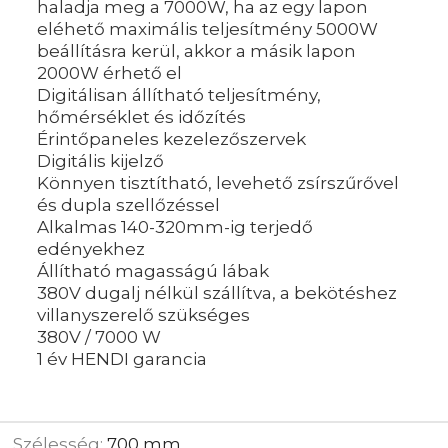
haladja meg a 7000W, ha az egy lapon
eléhető maximális teljesítmény 5000W
beállításra kerül, akkor a másik lapon
2000W érhető el
Digitálisan állítható teljesítmény,
hőmérséklet és időzítés
Érintőpaneles kezelezőszervek
Digitális kijelző
Könnyen tisztítható, levehető zsírszűrővel
és dupla szellőzéssel
Alkalmas 140-320mm-ig terjedő
edényekhez
Állítható magasságú lábak
380V dugalj nélkül szállítva, a bekötéshez
villanyszerelő szükséges
380V / 7000 W
1 év HENDI garancia
Szélesség:
700 mm