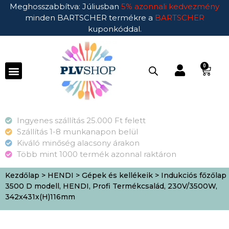
Meghosszabbítva: Júliusban
5% azonnali kedvezmény
minden BARTSCHER termékre a
BARTSCHER
kuponkóddal.
0
Ingyenes szállítás 25.000 Ft felett
Szállítás 1-8 munkanapon belül
Kiváló minőség alacsony árakon
Több mint 1000 termék azonnal raktáron
Kezdőlap
>
HENDI
>
Gépek és kellékeik
> Indukciós főzőlap
3500 D modell, HENDI, Profi Termékcsalád, 230V/3500W,
342x431x(H)116mm