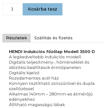
Kosárba tesz
Részletek
Szállítás és fizetés
HENDI indukciós főzőlap Modell 3500 D
A legkedveltebb indukciós modell.
Digitális teljesítmény-, hőmérséklet és
időzítési beállítások érintőpanelen
Digitális kijelző
Rozsdamentes acél ház
Könnyen tisztítható zsírszűrővel és dupla
szellőzéssel
Alkalmas 140mm – 280mm-es átmérőjű
edényekhez
Állítható magasságú lábak