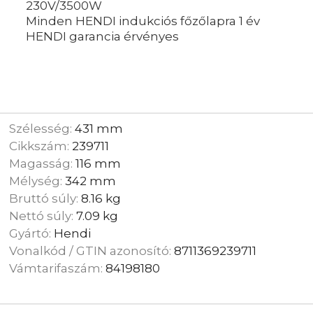
230V/3500W
Minden HENDI indukciós főzőlapra 1 év
HENDI garancia érvényes
Szélesség:
431 mm
Cikkszám:
239711
Magasság:
116 mm
Mélység:
342 mm
Bruttó súly:
8.16 kg
Nettó súly:
7.09 kg
Gyártó:
Hendi
Vonalkód / GTIN azonosító:
8711369239711
Vámtarifaszám:
84198180