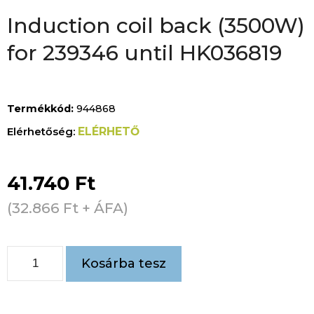
Induction coil back (3500W)
for 239346 until HK036819
Termékkód:
944868
ELÉRHETŐ
41.740
Ft
(
32.866
Ft
+ ÁFA)
Kosárba tesz