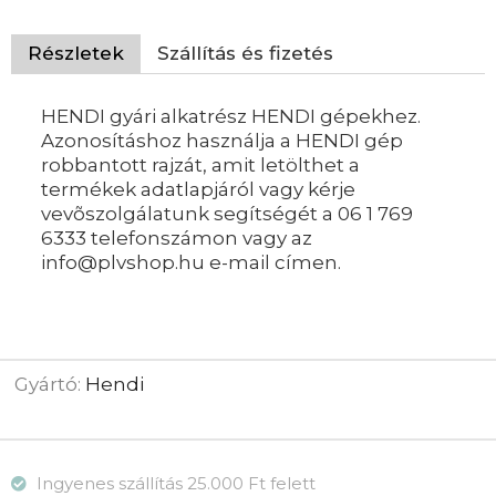
Részletek
Szállítás és fizetés
HENDI gyári alkatrész HENDI gépekhez.
Azonosításhoz használja a HENDI gép
robbantott rajzát, amit letölthet a
termékek adatlapjáról vagy kérje
vevõszolgálatunk segítségét a 06 1 769
6333 telefonszámon vagy az
info@plvshop.hu e-mail címen.
Gyártó:
Hendi
Ingyenes szállítás 25.000 Ft felett