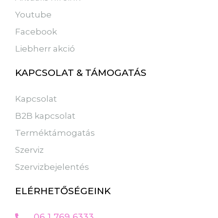
Youtube
Facebook
Liebherr akció
KAPCSOLAT & TÁMOGATÁS
Kapcsolat
B2B kapcsolat
Terméktámogatás
Szerviz
Szervizbejelentés
ELÉRHETŐSÉGEINK
06 1 769 6333