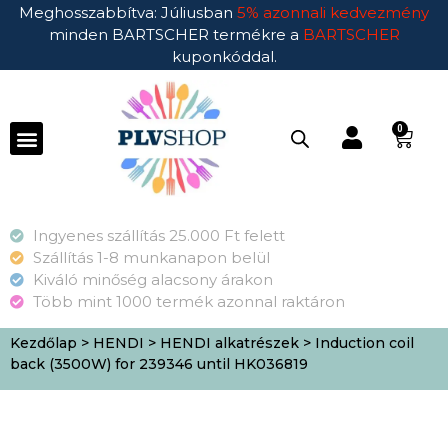
Meghosszabbítva: Júliusban
5% azonnali kedvezmény
minden BARTSCHER termékre a
BARTSCHER
kuponkóddal.
0
Ingyenes szállítás 25.000 Ft felett
Szállítás 1-8 munkanapon belül
Kiváló minőség alacsony árakon
Több mint 1000 termék azonnal raktáron
Kezdőlap
>
HENDI
>
HENDI alkatrészek
> Induction coil
back (3500W) for 239346 until HK036819