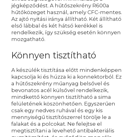
jégképződést. A hűtőszekrény R600a
hűtőközeget használ, amely CFC-mentes.
Az ajtó nyitási iránya állítható. Két állítható
első lábbal és két hátsó kerékkel is
rendelkezik, így szükség esetén könnyen
mozgatható.
Könnyen tisztítható
A készülék tisztítása előtt mindenképpen
kapcsolja ki és húzza ki a konnektorból. Ez
a hűtőszekrény műanyag belsővel és
bevonatos acél külsővel rendelkezik,
mindkettő könnyen tisztítható a sima
felületének köszönhetően. Egyszerűen
csak egy nedves ruhával és egy kis
mennyiségű tisztítószerrel törölje le a
falakat és a polcokat. Ne felejtse el
megtisztítani a levehető antibakteriális