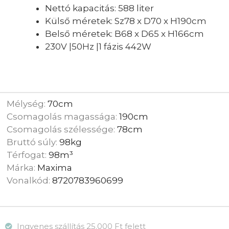
Nettó kapacitás: 588 liter
Külső méretek: Sz78 x D70 x H190cm
Belső méretek: B68 x D65 x H166cm
230V |50Hz |1 fázis 442W
Mélység:
70cm
Csomagolás magassága:
190cm
Csomagolás szélessége:
78cm
Bruttó súly:
98kg
Térfogat:
98m³
Márka:
Maxima
Vonalkód:
8720783960699
Ingyenes szállítás 25.000 Ft felett