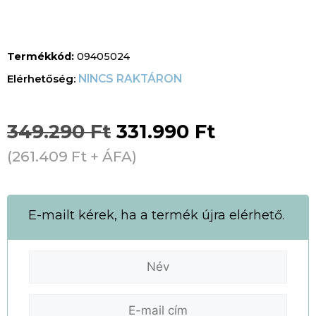
Termékkód:
09405024
NINCS RAKTÁRON
349.290
Ft
331.990
Ft
(
261.409
Ft
+ ÁFA)
E-mailt kérek, ha a termék újra elérhető.