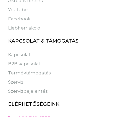
Aktuális híreink
Youtube
Facebook
Liebherr akció
KAPCSOLAT & TÁMOGATÁS
Kapcsolat
B2B kapcsolat
Terméktámogatás
Szerviz
Szervizbejelentés
ELÉRHETŐSÉGEINK