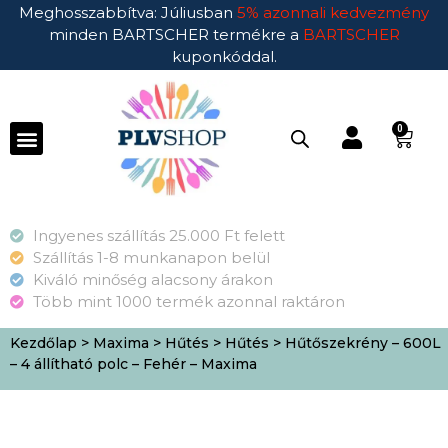
Meghosszabbítva: Júliusban
5% azonnali kedvezmény
minden BARTSCHER termékre a
BARTSCHER
kuponkóddal.
0
Ingyenes szállítás 25.000 Ft felett
Szállítás 1-8 munkanapon belül
Kiváló minőség alacsony árakon
Több mint 1000 termék azonnal raktáron
Kezdőlap
>
Maxima
>
Hűtés
>
Hűtés
> Hűtőszekrény – 600L
– 4 állítható polc – Fehér – Maxima