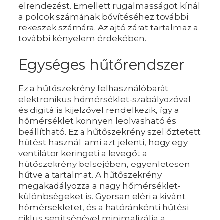
elrendezést. Emellett rugalmasságot kínál
a polcok számának bővítéséhez további
rekeszek számára. Az ajtó zárat tartalmaz a
további kényelem érdekében.
Egységes hűtőrendszer
Ez a hűtőszekrény felhasználóbarát
elektronikus hőmérséklet-szabályozóval
és digitális kijelzővel rendelkezik, így a
hőmérséklet könnyen leolvasható és
beállítható. Ez a hűtőszekrény szellőztetett
hűtést használ, ami azt jelenti, hogy egy
ventilátor keringeti a levegőt a
hűtőszekrény belsejében, egyenletesen
hűtve a tartalmat. A hűtőszekrény
megakadályozza a nagy hőmérséklet-
különbségeket is. Gyorsan eléri a kívánt
hőmérsékletet, és a hatóránkénti hűtési
ciklus segítségével minimalizálja a