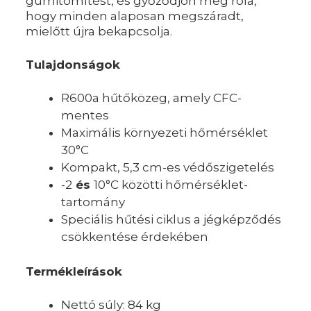
gumitömítést, és győződjön meg róla,
hogy minden alaposan megszáradt,
mielőtt újra bekapcsolja.
Tulajdonságok
R600a hűtőközeg, amely CFC-
mentes
Maximális környezeti hőmérséklet
30°C
Kompakt, 5,3 cm-es védőszigetelés
-2
és
10°C közötti hőmérséklet-
tartomány
Speciális hűtési ciklus a jégképződés
csökkentése érdekében
Termékleírások
Nettó súly: 84 kg