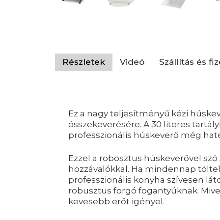
Részletek
Videó
Szállítás és fi
Ez a nagy teljesítményű kézi húske
összekeverésére. A 30 literes tartá
professzionális húskeverő még ha
Ezzel a robosztus húskeverővel szó s
hozzávalókkal. Ha mindennap töltel
professzionális konyha szívesen lát
robusztus forgó fogantyúknak. Mive
kevesebb erőt igényel.