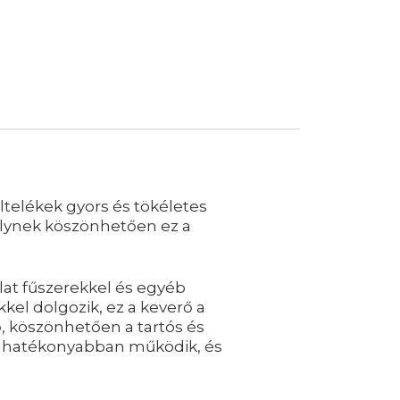
ltelékek gyors és tökéletes
gelynek köszönhetően ez a
alat fűszerekkel és egyéb
el dolgozik, ez a keverő a
ő, köszönhetően a tartós és
ég hatékonyabban működik, és