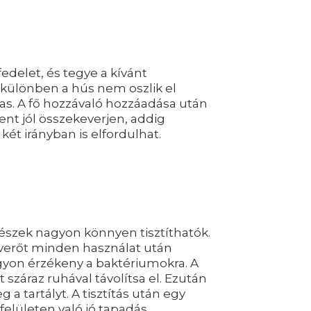
edelet, és tegye a kívánt
, különben a hús nem oszlik el
lmas. A fő hozzávaló hozzáadása után
nt jól összekeverjen, addig
két irányban is elfordulhat.
észek nagyon könnyen tisztíthatók.
verőt minden használat után
agyon érzékeny a baktériumokra. A
 száraz ruhával távolítsa el. Ezután
a tartályt. A tisztítás után egy
 felületen való jó tapadás