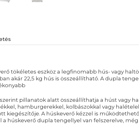
zetés
verő tökéletes eszköz a legfinomabb hús- vagy haltö
lyban akár 22,5 kg hús is összeállítható. A dupla ten
tékonyabb
zerint pillanatok alatt összeállíthatja a húst vagy h
ékkel, hamburgerekkel, kolbászokkal vagy halételekk
ott kiegészítője. A húskeverő kézzel is működtethet
l a húskeverő dupla tengellyel van felszerelve, m