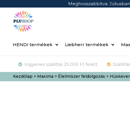
Meghosszabbítva: Júliusba
HENDI termékek
Liebherr termékek
Max
Ingyenes szállítás 25.000 Ft felett
Szállít
Kezdőlap
>
Maxima
>
Élelmiszer feldolgozás
>
Húskever