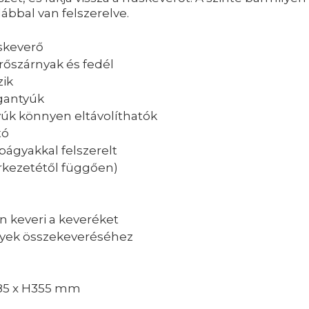
bbal van felszerelve.
úskeverő
őszárnyak és fedél
zik
ogantyúk
yúk könnyen eltávolíthatók
tó
págyakkal felszerelt
erkezetétől függően)
 keveri a keveréket
ények összekeveréséhez
385 x H355 mm