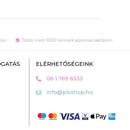
kon
Több mint 1000 termék azonnal raktáron
OGATÁS
ELÉRHETŐSÉGEINK
06 1 769 6333
info@plvshop.hu