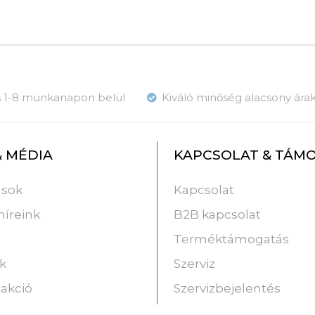
ás 1-8 munkanapon belül
Kiváló minőség alacsony ára
& MÉDIA
KAPCSOLAT & TÁM
usok
Kapcsolat
híreink
B2B kapcsolat
Terméktámogatás
k
Szerviz
 akció
Szervizbejelentés