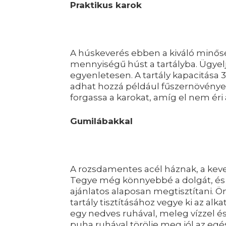
Praktikus karok
A húskeverés ebben a kiváló minőség
mennyiségű húst a tartályba. Ügyelj
egyenletesen. A tartály kapacitása 3
adhat hozzá például fűszernövények
forgassa a karokat, amíg el nem éri 
Gumilábakkal
A rozsdamentes acél háznak, a kev
Tegye még könnyebbé a dolgát, és
ajánlatos alaposan megtisztítani. 
tartály tisztításához vegye ki az al
egy nedves ruhával, meleg vízzel és
puha ruhával törölje meg jól az egés