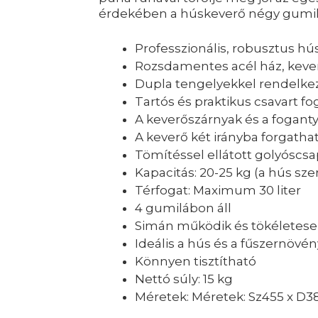
érdekében a húskeverő négy gumilá
Professzionális, robusztus h
Rozsdamentes acél ház, kever
Dupla tengelyekkel rendelke
Tartós és praktikus csavart f
A keverőszárnyak és a fogant
A keverő két irányba forgatha
Tömítéssel ellátott golyóscsa
Kapacitás: 20-25 kg (a hús sz
Térfogat: Maximum 30 liter
4 gumilábon áll
Simán működik és tökéletesen
Ideális a hús és a fűszernöv
Könnyen tisztítható
Nettó súly: 15 kg
Méretek: Méretek: Sz455 x D