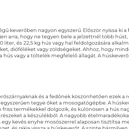
ű keverőben nagyon egyszerű. Először nyissa ki a f
en arra, hogy ne tegyen bele a jelzettnél több húst
0 liter, és 22,5 kg hús vagy hal feldolgozására alka
et, dióféléket vagy zöldségeket. Ahhoz, hogy minde
a hús vagy a töltelék megfelelő állagát. A húskeverő 
erőszárnyaknak és a fedőnek köszönhetően ezek a r
 egyszerűen tegye őket a mosogatógépbe. A húske
Ön friss termékekkel dolgozik, és különösen a hús n
katrészeket a készülékből. A nagyobb ételmaradékokat
 egy kevés enyhe mosószerrel alaposan tisztítsa meg 
zet, és rakja vissza a húskeverőt. A szinte bármilyen