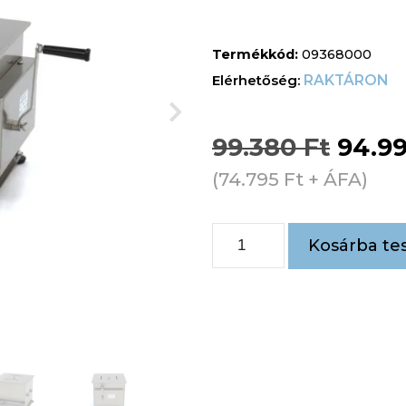
Termékkód:
09368000
RAKTÁRON
99.380
Ft
94.9
(
74.795
Ft
+ ÁFA)
Kosárba te