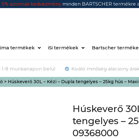
n
5% azonnali kedvezmény
minden BARTSCHER termékre 
ima termékek
iSi termékek
Bartscher termék
ás 1-8 munkanapon belül
Kiváló minőség alacsony ára
ő
> Húskeverő 30L – Kézi – Dupla tengelyes – 25kg hús – Ma
Húskeverő 30L
tengelyes – 2
09368000