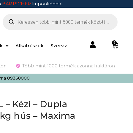
a
BARTSCHER
kuponkóddal.
0
ek
Alkatrészek
Szerviz
kon
Több mint 1000 termék azonnal raktáron
xima 09368000
 – Kézi – Dupla
5kg hús – Maxima