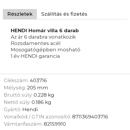
Részletek
Szállítás és fizetés
HENDI Homár villa 6 darab
Az ár 6 darabra vonatkozik
Rozsdamentes acél
Mosogatógépben mosható
1 év HENDI garancia
Cikkszám:
403716
Mélység:
205 mm
Bruttó súly:
0.228 kg
Nettó súly:
0.186 kg
Gyártó:
Hendi
Vonalkód / GTIN azonosító:
8711369403716
Vámtarifaszám:
82159910