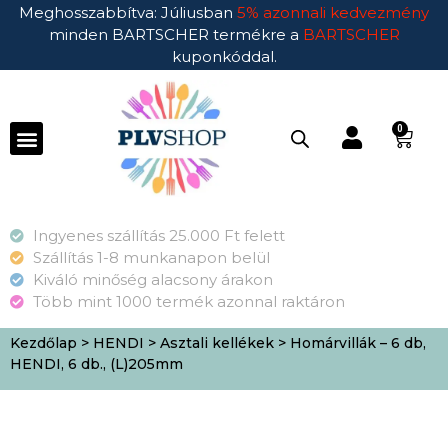
Meghosszabbítva: Júliusban
5% azonnali kedvezmény
minden BARTSCHER termékre a
BARTSCHER
kuponkóddal.
0
Ingyenes szállítás 25.000 Ft felett
Szállítás 1-8 munkanapon belül
Kiváló minőség alacsony árakon
Több mint 1000 termék azonnal raktáron
Kezdőlap
>
HENDI
>
Asztali kellékek
> Homárvillák – 6 db,
HENDI, 6 db., (L)205mm