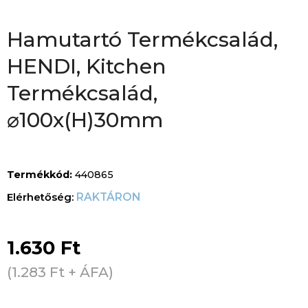
Hamutartó Termékcsalád,
HENDI, Kitchen
Termékcsalád,
⌀100x(H)30mm
Termékkód:
440865
RAKTÁRON
1.630
Ft
(
1.283
Ft
+ ÁFA)