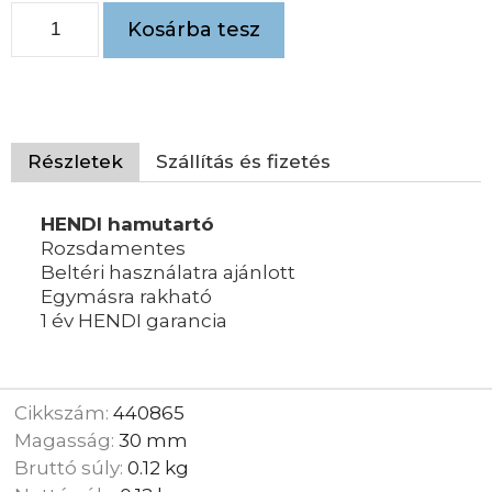
Kosárba tesz
Részletek
Szállítás és fizetés
HENDI hamutartó
Rozsdamentes
Beltéri használatra ajánlott
Egymásra rakható
1 év HENDI garancia
Cikkszám:
440865
Magasság:
30 mm
Bruttó súly:
0.12 kg