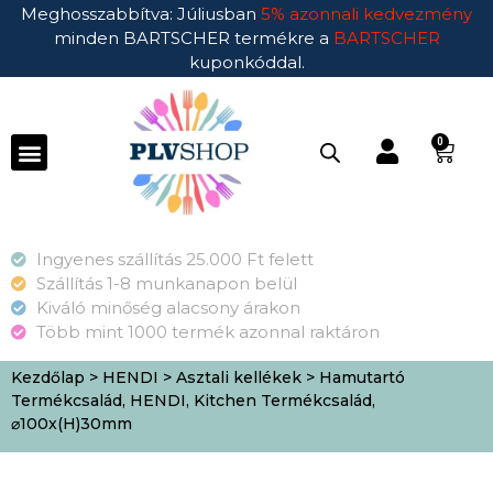
Meghosszabbítva: Júliusban
5% azonnali kedvezmény
minden BARTSCHER termékre a
BARTSCHER
kuponkóddal.
0
Ingyenes szállítás 25.000 Ft felett
Szállítás 1-8 munkanapon belül
Kiváló minőség alacsony árakon
Több mint 1000 termék azonnal raktáron
Kezdőlap
>
HENDI
>
Asztali kellékek
> Hamutartó
Termékcsalád, HENDI, Kitchen Termékcsalád,
⌀100x(H)30mm