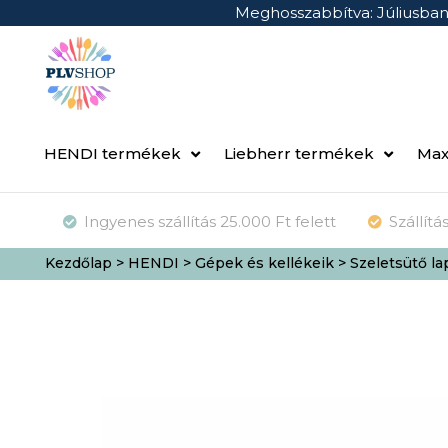
Meghosszabbítva: Júliusba
HENDI termékek
Liebherr termékek
Max
Ingyenes szállítás 25.000 Ft felett
Szállít
Kezdőlap
>
HENDI
>
Gépek és kellékeik
> Szeletsütő l