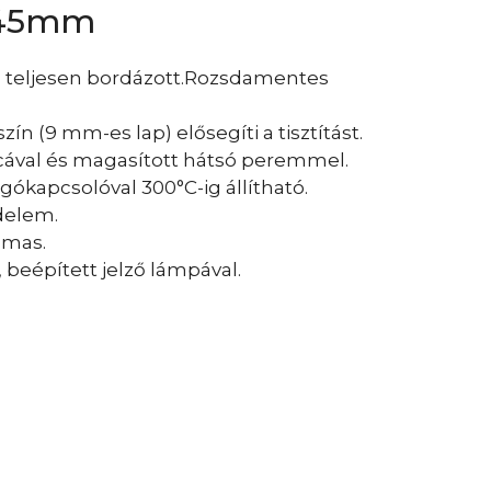
245mm
, teljesen bordázott.Rozsdamentes
n (9 mm-es lap) elősegíti a tisztítást.
cával és magasított hátsó peremmel.
gókapcsolóval 300°C-ig állítható.
delem.
lmas.
beépített jelző lámpával.