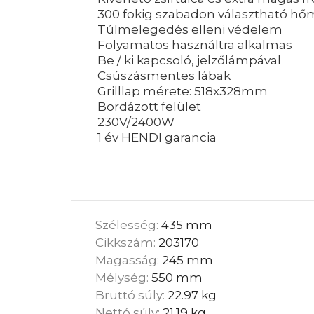
300 fokig szabadon választható hő
Túlmelegedés elleni védelem
Folyamatos használtra alkalmas
Be / ki kapcsoló, jelzőlámpával
Csúszásmentes lábak
Grilllap mérete: 518x328mm
Bordázott felület
230V/2400W
1 év HENDI garancia
Szélesség:
435 mm
Cikkszám:
203170
Magasság:
245 mm
Mélység:
550 mm
Bruttó súly:
22.97 kg
Nettó súly:
21.19 kg