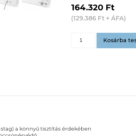
164.320
Ft
(
129.386
Ft
+ ÁFA)
Kosárba te
ag) a könnyű tisztítás érdekében
fröccsönésvédő