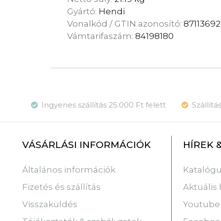
Gyártó:
Hendi
Vonalkód / GTIN azonosító:
87113692
Vámtarifaszám:
84198180
Ingyenes szállítás 25.000 Ft felett
Szállít
VÁSÁRLÁSI INFORMÁCIÓK
HÍREK 
Katalóg
Általános információk
Aktuális 
Fizetés és szállítás
Youtube
Visszaküldés