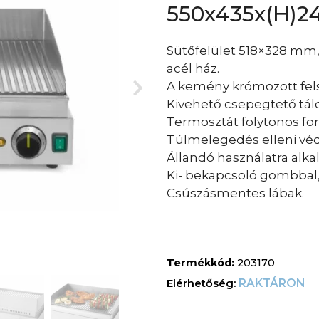
550x435x(H)
Sütőfelület 518×328 mm
acél ház.
A kemény krómozott felszí
Kivehető csepegtető tál
Termosztát folytonos for
Túlmelegedés elleni vé
Állandó használatra alka
Ki- bekapcsoló gombbal, 
Csúszásmentes lábak.
Termékkód:
203170
RAKTÁRON