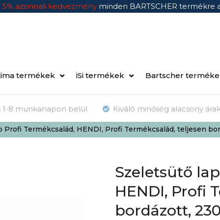
n
5% azonnali kedvezmény
minden BARTSCHER termékre 
ima termékek
iSi termékek
Bartscher termék
ás 1-8 munkanapon belül
Kiváló minőség alacsony ára
ap Profi Termékcsalád, HENDI, Profi Termékcsalád, teljesen 
Szeletsütő la
HENDI, Profi 
bordázott, 23