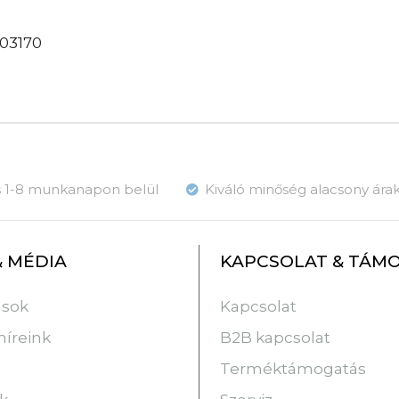
03170
ás 1-8 munkanapon belül
Kiváló minőség alacsony ára
& MÉDIA
KAPCSOLAT & TÁM
usok
Kapcsolat
híreink
B2B kapcsolat
Terméktámogatás