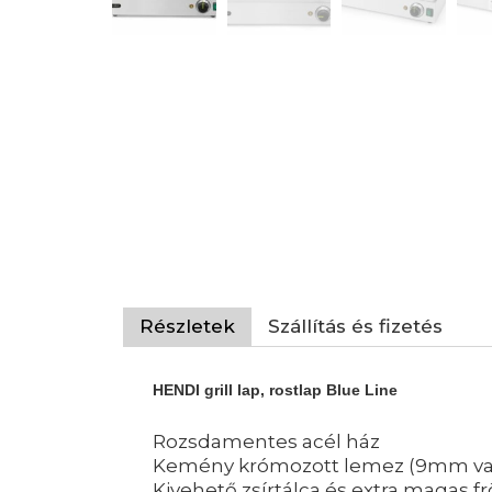
Részletek
Szállítás és fizetés
HENDI grill lap, rostlap Blue Line
Rozsdamentes acél ház
Kemény krómozott lemez (9mm vast
Kivehető zsírtálca és extra magas 