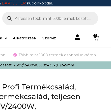
a
BARTSCHER
kuponkóddal.
0
ek
Alkatrészek
Szerviz
kon
Több mint 1000 termék azonnal raktáron
bordázott, 230V/2400W, 550x435x(H)245mm
p Profi Termékcsalád,
Termékcsalád, teljesen
0V/2400W,