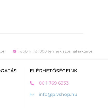
kon
Több mint 1000 termék azonnal raktáron
OGATÁS
ELÉRHETŐSÉGEINK
06 1 769 6333
info@plvshop.hu