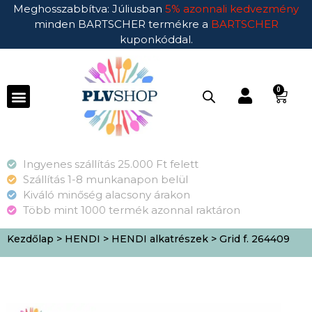
Meghosszabbítva: Júliusban
5% azonnali kedvezmény
minden BARTSCHER termékre a
BARTSCHER
kuponkóddal.
0
Ingyenes szállítás 25.000 Ft felett
Szállítás 1-8 munkanapon belül
Kiváló minőség alacsony árakon
Több mint 1000 termék azonnal raktáron
Kezdőlap
>
HENDI
>
HENDI alkatrészek
> Grid f. 264409