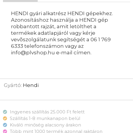
HENDI gyári alkatrész HENDI gépekhez.
Azonosításhoz használja a HENDI gép
robbantott rajzát, amit letölthet a
termékek adatlapjáról vagy kérje
vevõszolgálatunk segítségét a 06 1 769
6333 telefonszámon vagy az
info@plvshop.hu e-mail címen.
Gyártó:
Hendi
Ingyenes szállítás 25.000 Ft felett
Szállítás 1-8 munkanapon belül
Kiváló minőség alacsony árakon
Több mint 1000 termék azonnal raktáron