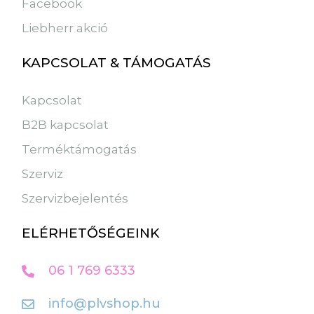
Facebook
Liebherr akció
KAPCSOLAT & TÁMOGATÁS
Kapcsolat
B2B kapcsolat
Terméktámogatás
Szerviz
Szervizbejelentés
ELÉRHETŐSÉGEINK
06 1 769 6333
info@plvshop.hu