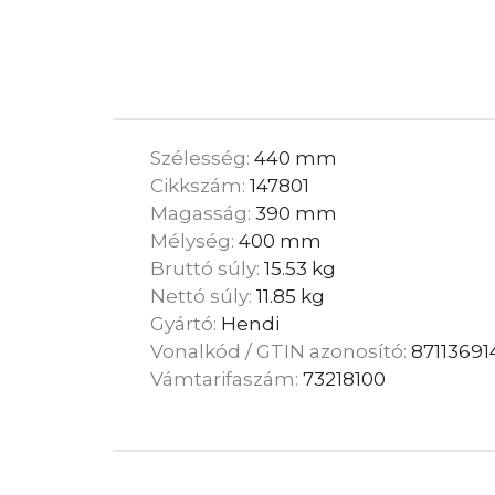
Szélesség:
440 mm
Cikkszám:
147801
Magasság:
390 mm
Mélység:
400 mm
Bruttó súly:
15.53 kg
Nettó súly:
11.85 kg
Gyártó:
Hendi
Vonalkód / GTIN azonosító:
87113691
Vámtarifaszám:
73218100