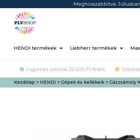
Meghosszabbítva: Júliusba
HENDI termékek
Liebherr termékek
Max
Ingyenes szállítás 25.000 Ft felett
Szállít
Kezdőlap
>
HENDI
>
Gépek és kellékeik
> Gázzsámoly K