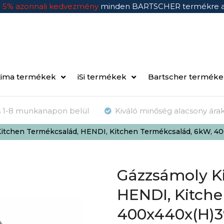
n
5% azonnali kedvezmény
minden BARTSCHER termékre 
ima termékek
iSi termékek
Bartscher termék
ás 1-8 munkanapon belül
Kiváló minőség alacsony ára
itchen Termékcsalád, HENDI, Kitchen Termékcsalád, 6kW, 
Gázzsámoly K
HENDI, Kitche
400x440x(H