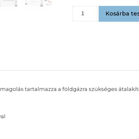
Kosárba te
magolás tartalmazza a földgázra szükséges átalakító
al