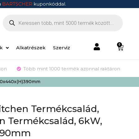
a
BARTSCHER
kuponkóddal.
0
ek
Alkatrészek
Szerviz
kon
Több mint 1000 termék azonnal raktáron
400x440x(H)390mm
itchen Termékcsalád,
n Termékcsalád, 6kW,
)390mm