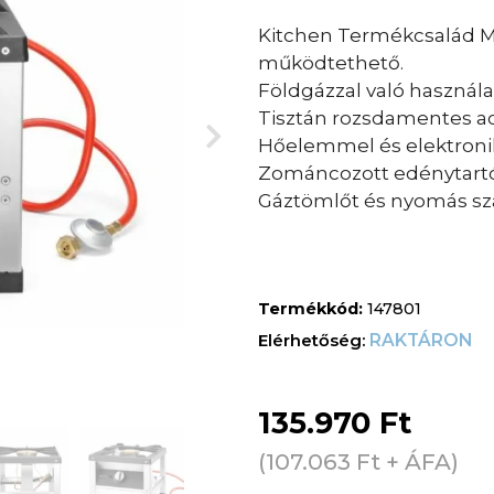
Kitchen Termékcsalád M
működtethető.
Földgázzal való használat
Tisztán rozsdamentes ac
Hőelemmel és elektronik
Zománcozott edénytartó
Gáztömlőt és nyomás sza
Termékkód:
147801
RAKTÁRON
135.970
Ft
(
107.063
Ft
+ ÁFA)