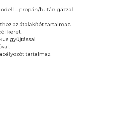
odell – propán/bután gázzal
hoz az átalakítót tartalmaz.
él keret.
us gyújtással.
val.
bályozót tartalmaz.