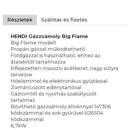
Részletek
Szállítás és fizetés
HENDI Gázzsámoly Big Flame
Big Flame modell
Propán gázzal működtethető
Földgázzal is használható, ehhez az
átalakítót tartalmazza
Kifejezetten masszív acélkeret, nagy súlyra
tervezve
Hőelemmel és elektronikus gyújtással
Zománcozott edénytartóval
Gáztömlőt és nyomás szabályozót
tartalmaz
Bővíthető gázzsámoly állvánnyal 147306
kódszámmal és sok gyűrűvel 626504
kódszámmal
6,7kW