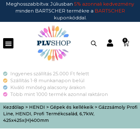
Meghosszabbítva: Júliusban
5% azonnali kedvezmény
minden BARTSCHER termékre a
BARTSCHER
kuponkóddal.
0
Ingyenes szállítás 25.000 Ft felett
Szállítás 1-8 munkanapon belül
Kiváló minőség alacsony árakon
Több mint 1000 termék azonnal raktáron
Kezdőlap
>
HENDI
>
Gépek és kellékeik
> Gázzsámoly Profi
Line, HENDI, Profi Termékcsalád, 6,7kW,
425x425x(H)400mm