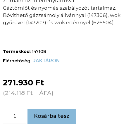
Zománcozott edénytartóval.
Gáztömlőt és nyomás szabályozót tartalmaz.
Bővíthető gázzsámoly állvánnyal (147306), wok
gyűrűvel (147207) és wok edénnyel (626504).
Termékkód:
147108
RAKTÁRON
271.930
Ft
(
214.118
Ft
+ ÁFA)
Kosárba tesz