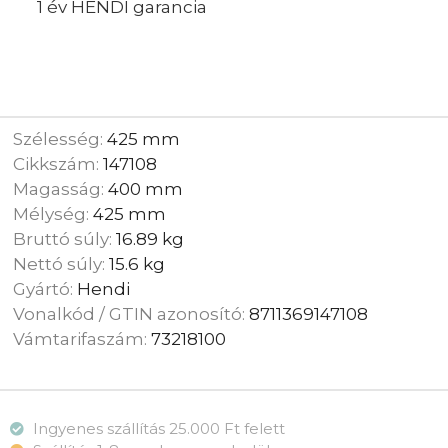
1 év HENDI garancia
Szélesség:
425 mm
Cikkszám:
147108
Magasság:
400 mm
Mélység:
425 mm
Bruttó súly:
16.89 kg
Nettó súly:
15.6 kg
Gyártó:
Hendi
Vonalkód / GTIN azonosító:
8711369147108
Vámtarifaszám:
73218100
Ingyenes szállítás 25.000 Ft felett