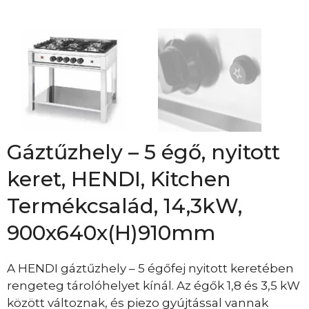
Gáztűzhely – 5 égő, nyitott
keret, HENDI, Kitchen
Termékcsalád, 14,3kW,
900x640x(H)910mm
A HENDI gáztűzhely – 5 égőfej nyitott keretében
rengeteg tárolóhelyet kínál. Az égők 1,8 és 3,5 kW
között változnak, és piezo gyújtással vannak