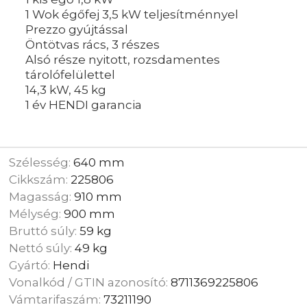
1 Wok égőfej 3,5 kW teljesítménnyel
Prezzo gyújtással
Öntötvas rács, 3 részes
Alsó része nyitott, rozsdamentes
tárolófelülettel
14,3 kW, 45 kg
1 év HENDI garancia
Szélesség:
640 mm
Cikkszám:
225806
Magasság:
910 mm
Mélység:
900 mm
Bruttó súly:
59 kg
Nettó súly:
49 kg
Gyártó:
Hendi
Vonalkód / GTIN azonosító:
8711369225806
Vámtarifaszám:
73211190