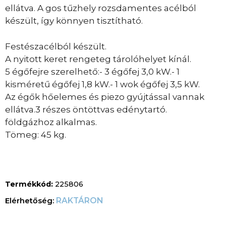
ellátva. A gos tűzhely rozsdamentes acélból
készült, így könnyen tisztítható.
Festészacélból készült.
A nyitott keret rengeteg tárolóhelyet kínál.
5 égőfejre szerelhető:- 3 égőfej 3,0 kW.- 1
kisméretű égőfej 1,8 kW.- 1 wok égőfej 3,5 kW.
Az égők hőelemes és piezo gyújtással vannak
ellátva.3 részes öntöttvas edénytartó.
földgázhoz alkalmas.
Tömeg: 45 kg.
Termékkód:
225806
RAKTÁRON