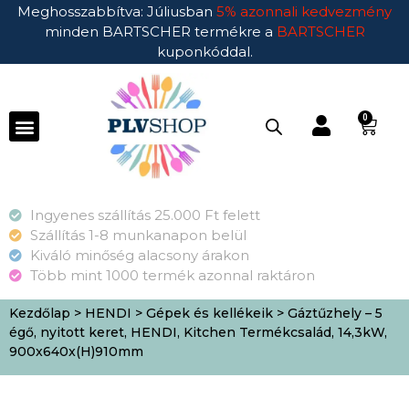
Meghosszabbítva: Júliusban
5% azonnali kedvezmény
minden BARTSCHER termékre a
BARTSCHER
kuponkóddal.
0
Ingyenes szállítás 25.000 Ft felett
Szállítás 1-8 munkanapon belül
Kiváló minőség alacsony árakon
Több mint 1000 termék azonnal raktáron
Kezdőlap
>
HENDI
>
Gépek és kellékeik
> Gáztűzhely – 5
égő, nyitott keret, HENDI, Kitchen Termékcsalád, 14,3kW,
900x640x(H)910mm