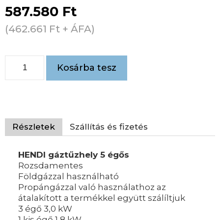
587.580
Ft
(
462.661
Ft
+ ÁFA)
Kosárba tesz
Részletek
Szállítás és fizetés
HENDI gáztűzhely 5 égős
Rozsdamentes
Földgázzal használható
Propángázzal való használathoz az
átalakított a termékkel együtt szálíltjuk
3 égő 3,0 kW
1 kis égő 1,8 kW