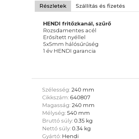
Részletek
Szállítás és fizetés
HENDI fritőzkanál, szűrő
Rozsdamentes acél
Erősített nyéllel
5x5mm hálósűrűség
1 év HENDI garancia
Szélesség:
240 mm
Cikkszám:
640807
Magasság:
240 mm
Mélység:
540 mm
Bruttó súly:
0.35 kg
Nettó súly:
0.34 kg
Gyártó:
Hendi