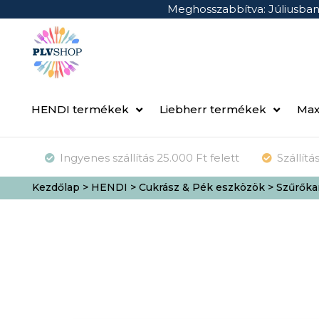
Meghosszabbítva: Júliusba
HENDI termékek
Liebherr termékek
Max
Ingyenes szállítás 25.000 Ft felett
Szállít
Kezdőlap
>
HENDI
>
Cukrász & Pék eszközök
> Szűrőka