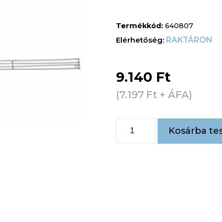
Termékkód:
640807
RAKTÁRON
9.140
Ft
(
7.197
Ft
+ ÁFA)
Kosárba te