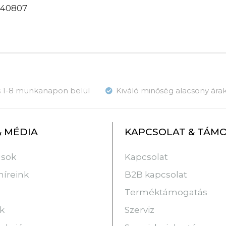
640807
ás 1-8 munkanapon belül
Kiváló minőség alacsony ára
& MÉDIA
KAPCSOLAT & TÁM
usok
Kapcsolat
híreink
B2B kapcsolat
Terméktámogatás
k
Szerviz