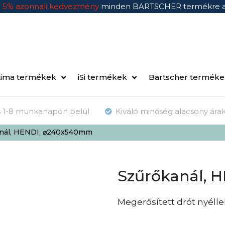
n
5% azonnali kedvezmény
minden BARTSCHER termékre 
ima termékek
iSi termékek
Bartscher termék
ás 1-8 munkanapon belül
Kiváló minőség alacsony ára
nál, HENDI, ⌀240x540mm
Szűrőkanál, 
Megerősített drót nyéllel