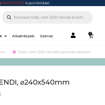
a
BARTSCHER
kuponkóddal.
0
ek
Alkatrészek
Szerviz
kon
Több mint 1000 termék azonnal raktáron
HENDI, ⌀240x540mm
.