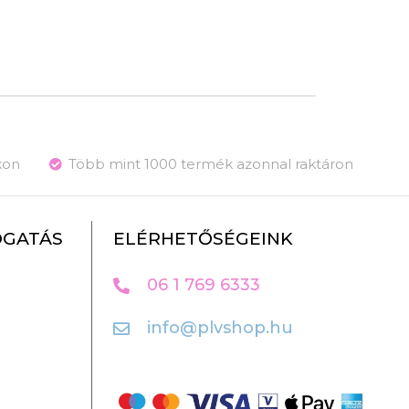
kon
Több mint 1000 termék azonnal raktáron
OGATÁS
ELÉRHETŐSÉGEINK
06 1 769 6333
info@plvshop.hu