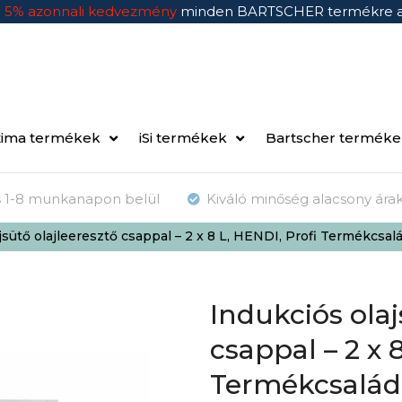
n
5% azonnali kedvezmény
minden BARTSCHER termékre 
ima termékek
iSi termékek
Bartscher termék
ás 1-8 munkanapon belül
Kiváló minőség alacsony ára
jsütő olajleeresztő csappal – 2 x 8 L, HENDI, Profi Termékc
Indukciós olaj
csappal – 2 x 
Termékcsalád,