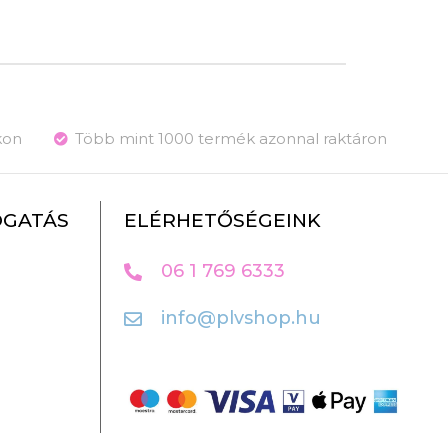
kon
Több mint 1000 termék azonnal raktáron
OGATÁS
ELÉRHETŐSÉGEINK
06 1 769 6333
info@plvshop.hu