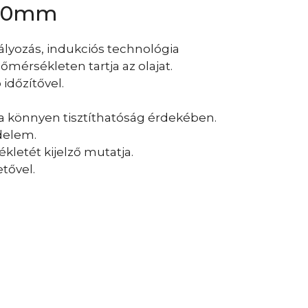
410mm
lyozás, indukciós technológia
mérsékleten tartja az olajat.
időzítővel.
 könnyen tisztíthatóság érdekében.
delem.
ékletét kijelző mutatja.
etővel.