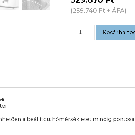
(
259.740
Ft
+ ÁFA)
Kosárba te
ne
iter
hetően a beállított hőmérsékletet mindig pontosan