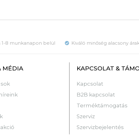
ás 1-8 munkanapon belül
Kiváló minőség alacsony ára
& MÉDIA
KAPCSOLAT & TÁM
usok
Kapcsolat
híreink
B2B kapcsolat
Terméktámogatás
k
Szerviz
 akció
Szervizbejelentés