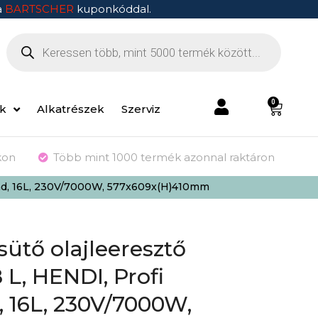
a
BARTSCHER
kuponkóddal.
0
ek
Alkatrészek
Szerviz
kon
Több mint 1000 termék azonnal raktáron
salád, 16L, 230V/7000W, 577x609x(H)410mm
sütő olajleeresztő
8 L, HENDI, Profi
 16L, 230V/7000W,