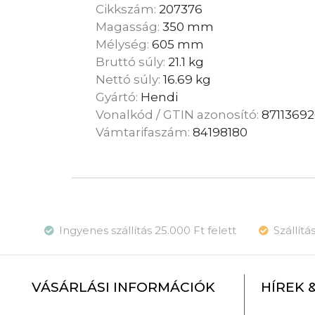
Cikkszám:
207376
Magasság:
350 mm
Mélység:
605 mm
Bruttó súly:
21.1 kg
Nettó súly:
16.69 kg
Gyártó:
Hendi
Vonalkód / GTIN azonosító:
8711369
Vámtarifaszám:
84198180
Ingyenes szállítás 25.000 Ft felett
Szállít
VÁSÁRLÁSI INFORMÁCIÓK
HÍREK 