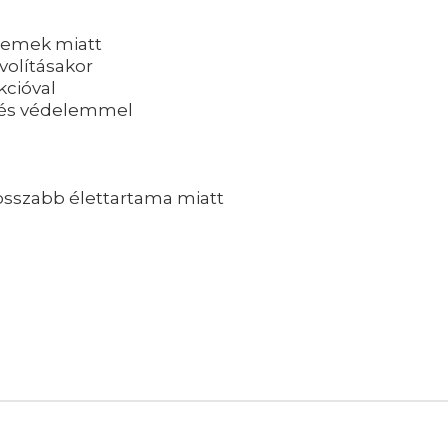
elemek miatt
volításakor
nkcióval
dés védelemmel
osszabb élettartama miatt