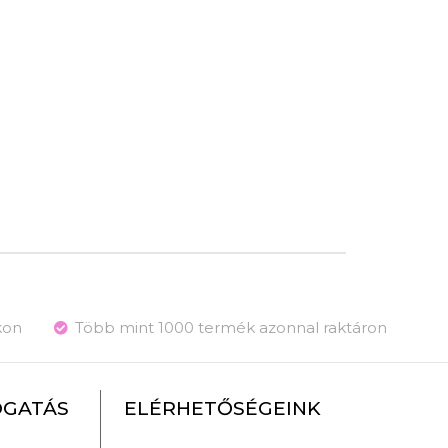
kon
Több mint 1000 termék azonnal raktáron
OGATÁS
ELÉRHETŐSÉGEINK