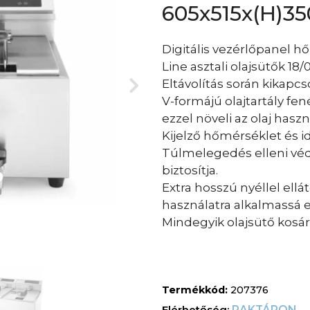
605x515x(H)
Digitális vezérlőpanel hő
Line asztali olajsütők 1
Eltávolítás során kikapcso
V-formájú olajtartály fen
ezzel növeli az olaj has
Kijelző hőmérséklet és id
Túlmelegedés elleni véd
biztosítja.
Extra hosszú nyéllel ellát
használatra alkalmassá e
Mindegyik olajsütő kosárr
Termékkód:
207376
RAKTÁRON