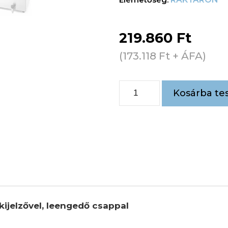
219.860
Ft
(
173.118
Ft
+ ÁFA)
Kosárba te
kijelzővel, leengedő csappal