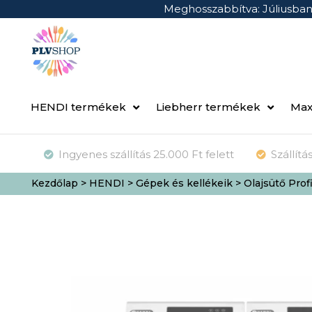
Meghosszabbítva: Júliusba
HENDI termékek
Liebherr termékek
Max
Ingyenes szállítás 25.000 Ft felett
Szállít
Kezdőlap
>
HENDI
>
Gépek és kellékeik
> Olajsütő Prof