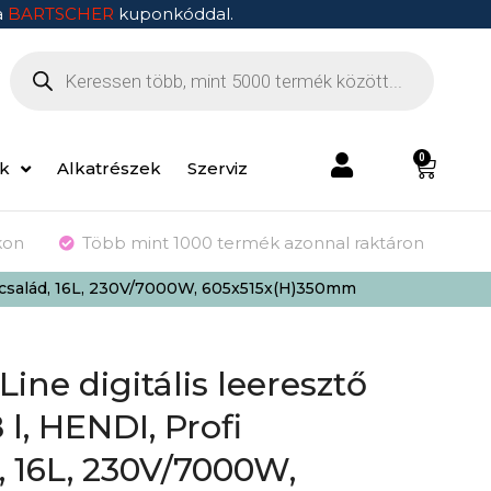
a
BARTSCHER
kuponkóddal.
0
ek
Alkatrészek
Szerviz
kon
Több mint 1000 termék azonnal raktáron
rmékcsalád, 16L, 230V/7000W, 605x515x(H)350mm
Line digitális leeresztő
 l, HENDI, Profi
 16L, 230V/7000W,