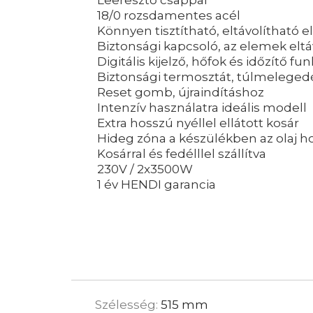
18/0 rozsdamentes acél
Könnyen tisztítható, eltávolítható 
Biztonsági kapcsoló, az elemek eltá
Digitális kijelző, hőfok és időzítő fu
Biztonsági termosztát, túlmelege
Reset gomb, újraindításhoz
Intenzív használatra ideális modell
Extra hosszú nyéllel ellátott kosár
Hideg zóna a készülékben az olaj h
Kosárral és fedélllel szállítva
230V / 2x3500W
1 év HENDI garancia
Szélesség:
515 mm