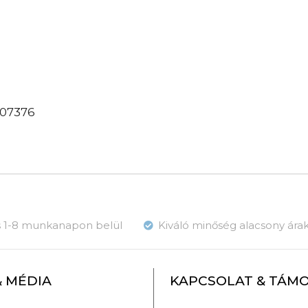
207376
ás 1-8 munkanapon belül
Kiváló minőség alacsony ára
& MÉDIA
KAPCSOLAT & TÁM