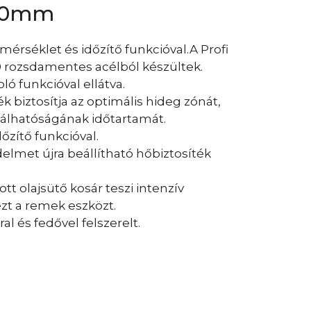
350mm
mérséklet és időzítő funkcióval.A Profi
8/0 rozsdamentes acélból készültek.
ló funkcióval ellátva.
ék biztosítja az optimális hideg zónát,
ználhatóságának időtartamát.
őzítő funkcióval.
elmet újra beállítható hőbiztosíték
ott olajsütő kosár teszi intenzív
zt a remek eszközt.
al és fedővel felszerelt.