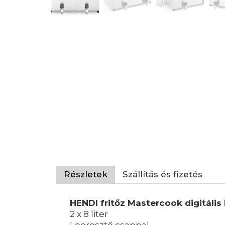
Részletek
Szállítás és fizetés
HENDI fritőz Mastercook digitális 
2 x 8 liter
Leeresztő csappal