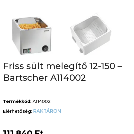
Friss sült melegítő 12-150 –
Bartscher A114002
Termékkód:
A114002
RAKTÁRON
111.840
Ft