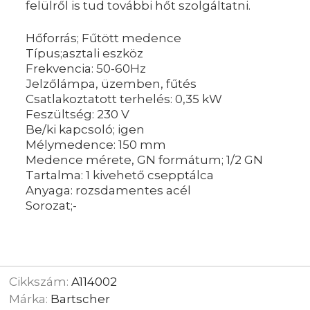
felülről is tud további hőt szolgáltatni.
Hőforrás; Fűtött medence
Típus;asztali eszköz
Frekvencia: 50-60Hz
Jelzőlámpa, üzemben, fűtés
Csatlakoztatott terhelés: 0,35 kW
Feszültség: 230 V
Be/ki kapcsoló; igen
Mélymedence: 150 mm
Medence mérete, GN formátum; 1/2 GN
Tartalma: 1 kivehető csepptálca
Anyaga: rozsdamentes acél
Sorozat;-
Cikkszám:
A114002
Márka:
Bartscher