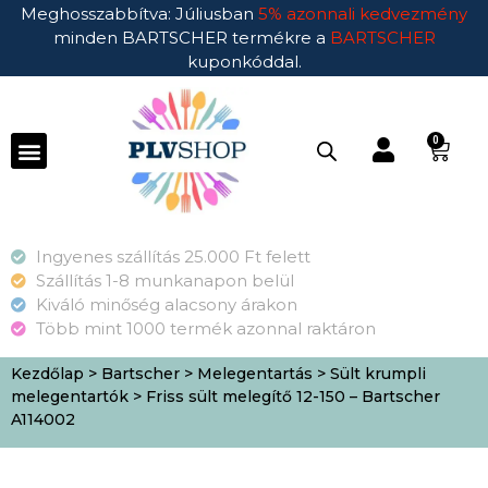
Meghosszabbítva: Júliusban
5% azonnali kedvezmény
minden BARTSCHER termékre a
BARTSCHER
kuponkóddal.
0
Ingyenes szállítás 25.000 Ft felett
Szállítás 1-8 munkanapon belül
Kiváló minőség alacsony árakon
Több mint 1000 termék azonnal raktáron
Kezdőlap
>
Bartscher
>
Melegentartás
>
Sült krumpli
melegentartók
> Friss sült melegítő 12-150 – Bartscher
A114002