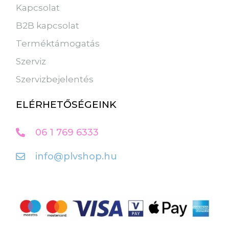
Kapcsolat
B2B kapcsolat
Terméktámogatás
Szerviz
Szervizbejelentés
ELÉRHETŐSÉGEINK
06 1 769 6333
info@plvshop.hu