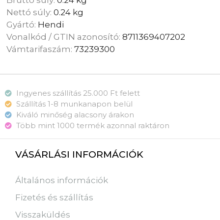
Bruttó súly:
0.24 kg
Nettó súly:
0.24 kg
Gyártó:
Hendi
Vonalkód / GTIN azonosító:
8711369407202
Vámtarifaszám:
73239300
Ingyenes szállítás 25.000 Ft felett
Szállítás 1-8 munkanapon belül
Kiváló minőség alacsony árakon
Több mint 1000 termék azonnal raktáron
VÁSÁRLÁSI INFORMÁCIÓK
Általános információk
Fizetés és szállítás
Visszaküldés