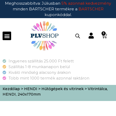
Meghosszabbítva: Júliusban
5% azonnali kedvezmény
minden BARTSCHER termékre a
BARTSCHER
kuponkóddal.
0
Ingyenes szállítás 25.000 Ft felett
Szállítás 1-8 munkanapon belül
Kiváló minőség alacsony árakon
Több mint 1000 termék azonnal raktáron
Kezdőlap
>
HENDI
>
Hűtőgépek és vitrinek
> Vitrintálca,
HENDI, 240x170mm