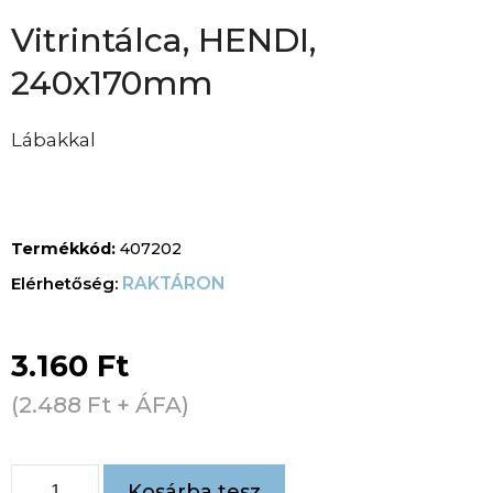
Vitrintálca, HENDI,
240x170mm
Lábakkal
Termékkód:
407202
RAKTÁRON
3.160
Ft
(
2.488
Ft
+ ÁFA)
Kosárba tesz