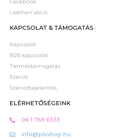
Facebook
Liebherr akció
KAPCSOLAT & TÁMOGATÁS
Kapcsolat
B2B kapcsolat
Terméktámogatás
Szerviz
Szervizbejelentés
ELÉRHETŐSÉGEINK
06 1 769 6333
info@plvshop.hu