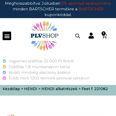
Meghosszabbítva: Júliusban
5% azonnali kedvezmény
minden BARTSCHER termékre a
BARTSCHER
kuponkóddal.
0
Ingyenes szállítás 25.000 Ft felett
Szállítás 1-8 munkanapon belül
Kiváló minőség alacsony árakon
Több mint 1000 termék azonnal raktáron
Kezdőlap
>
HENDI
>
HENDI alkatrészek
> Feet f. 221082