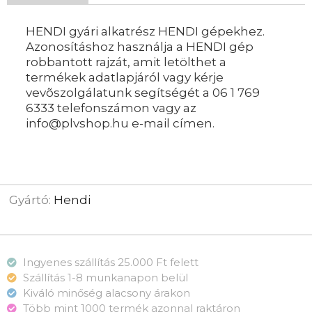
HENDI gyári alkatrész HENDI gépekhez.
Azonosításhoz használja a HENDI gép
robbantott rajzát, amit letölthet a
termékek adatlapjáról vagy kérje
vevõszolgálatunk segítségét a 06 1 769
6333 telefonszámon vagy az
info@plvshop.hu e-mail címen.
Gyártó:
Hendi
Ingyenes szállítás 25.000 Ft felett
Szállítás 1-8 munkanapon belül
Kiváló minőség alacsony árakon
Több mint 1000 termék azonnal raktáron