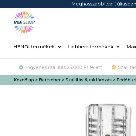
Meghosszabbítva: Júliusba
HENDI termékek
Liebherr termékek
Max
Ingyenes szállítás 25.000 Ft felett
Szállít
Kezdőlap
>
Bartscher
>
Szállítás & raktározás
> Fedőburk