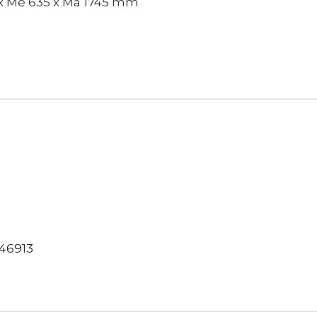
 x Mé 635 x Ma 1745 mm
46913