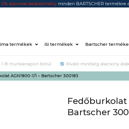
n
5% azonnali kedvezmény
minden BARTSCHER termékre 
ima termékek
iSi termékek
Bartscher termék
ás 1-8 munkanapon belül
Kiváló minőség alacsony ára
olat AGN1800-1/1 – Bartscher 300183
Fedőburkolat 
Bartscher 300