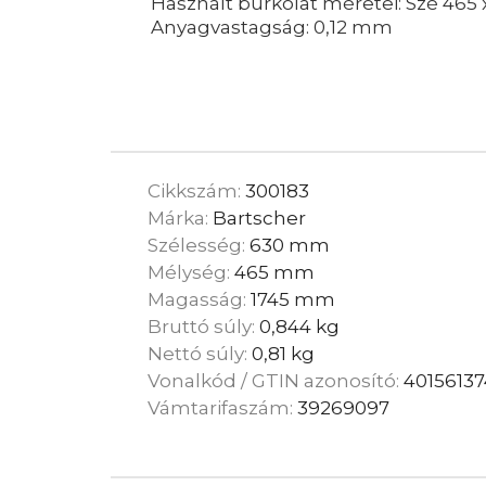
Használt burkolat méretei: Szé 465
Anyagvastagság: 0,12 mm
Cikkszám:
300183
Márka:
Bartscher
Szélesség:
630 mm
Mélység:
465 mm
Magasság:
1745 mm
Bruttó súly:
0,844 kg
Nettó súly:
0,81 kg
Vonalkód / GTIN azonosító:
40156137
Vámtarifaszám:
39269097