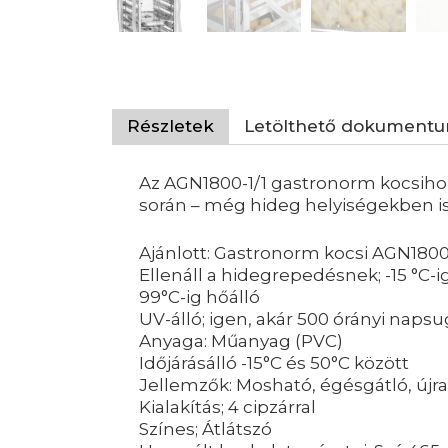
Részletek
Letölthető dokument
Az AGN1800-1/1 gastronorm kocsihoz 
során – még hideg helyiségekben is
Ajánlott: Gastronorm kocsi AGN1800
Ellenáll a hidegrepedésnek; -15 °C-i
99°C-ig hőálló
UV-álló; igen, akár 500 órányi naps
Anyaga: Műanyag (PVC)
Időjárásálló -15°C és 50°C között
Jellemzők: Mosható, égésgátló, újr
Kialakítás; 4 cipzárral
Színes; Átlátszó