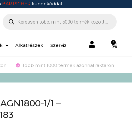
a
BARTSCHER
kuponkóddal.
0
ek
Alkatrészek
Szerviz
kon
Több mint 1000 termék azonnal raktáron
AGN1800-1/1 –
183