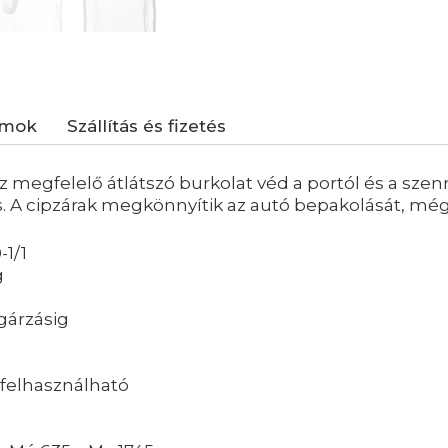
umok
Szállítás és fizetés
megfelelő átlátszó burkolat véd a portól és a szenn
. A cipzárak megkönnyítik az autó bepakolását, még
-1/1
g
ugárzásig
afelhasználható