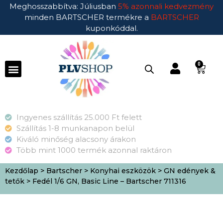
Meghosszabbítva: Júliusban
5% azonnali kedvezmény
minden BARTSCHER termékre a
BARTSCHER
kuponkóddal.
0
Ingyenes szállítás 25.000 Ft felett
Szállítás 1-8 munkanapon belül
Kiváló minőség alacsony árakon
Több mint 1000 termék azonnal raktáron
Kezdőlap
>
Bartscher
>
Konyhai eszközök
>
GN edények &
tetők
> Fedél 1/6 GN, Basic Line – Bartscher 711316