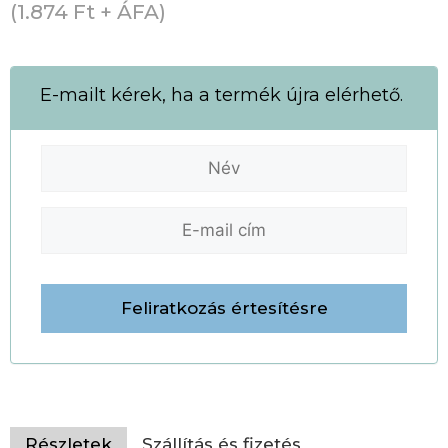
(
1.874
Ft
+ ÁFA)
E-mailt kérek, ha a termék újra elérhető.
Részletek
Szállítás és fizetés