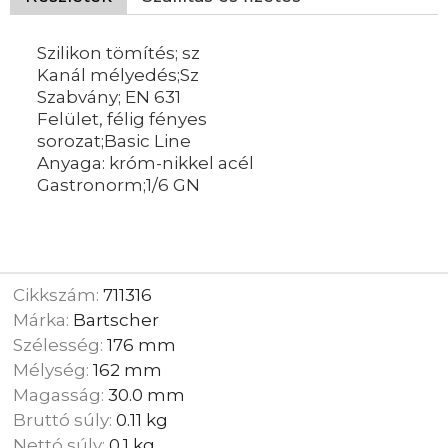
Szilikon tömítés; sz
Kanál mélyedés;Sz
Szabvány; EN 631
Felület, félig fényes
sorozat;Basic Line
Anyaga: króm-nikkel acél
Gastronorm;1/6 GN
Cikkszám:
711316
Márka:
Bartscher
Szélesség:
176 mm
Mélység:
162 mm
Magasság:
30.0 mm
Bruttó súly:
0.11 kg
Nettó súly:
0.1 kg